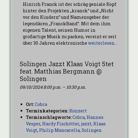
Hinrich Franck ist der schräg geniale Kopf
hinter den Projekten „kranck“ und „Nicht
vor den Kindern“ und Namensgeber der
legendären „FranckBand“. Mit dem ihm
eigenen Talent, seinen Humor in
großartige Musik zu packen, vereint er seit
über 30 Jahren elektronische
weiterlesen…
Solingen Jazzt Klaas Voigt 5tet
feat. Matthias Bergmann @
Solingen
09/10/2024 8:00 p.m.
–
10:30 p.m.
Ort:
Cobra
Terminkategorien:
Konzert
Terminschlagworte:
Cobra
,
Hannes
Vesper
,
Hardy Fischötter
,
jazzt
,
Klaas
Voigt
,
Philip Mancarella
,
Solingen