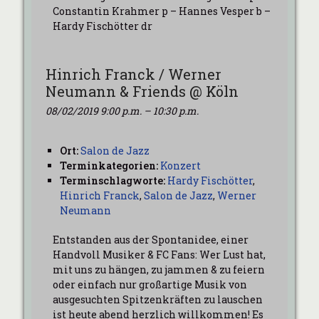
Constantin Krahmer p – Hannes Vesper b –
Hardy Fischötter dr
Hinrich Franck / Werner
Neumann & Friends @ Köln
08/02/2019 9:00 p.m.
–
10:30 p.m.
Ort:
Salon de Jazz
Terminkategorien:
Konzert
Terminschlagworte:
Hardy Fischötter
,
Hinrich Franck
,
Salon de Jazz
,
Werner
Neumann
Entstanden aus der Spontanidee, einer
Handvoll Musiker & FC Fans: Wer Lust hat,
mit uns zu hängen, zu jammen & zu feiern
oder einfach nur großartige Musik von
ausgesuchten Spitzenkräften zu lauschen
ist heute abend herzlich willkommen! Es