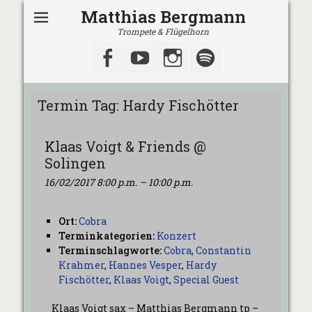
Matthias Bergmann
Trompete & Flügelhorn
Facebook
YouTube
Instagram
Spotify
Termin Tag:
Hardy Fischötter
Klaas Voigt & Friends @
Solingen
16/02/2017 8:00 p.m.
–
10:00 p.m.
Ort:
Cobra
Terminkategorien:
Konzert
Terminschlagworte:
Cobra
,
Constantin
Krahmer
,
Hannes Vesper
,
Hardy
Fischötter
,
Klaas Voigt
,
Special Guest
Klaas Voigt sax – Matthias Bergmann tp –