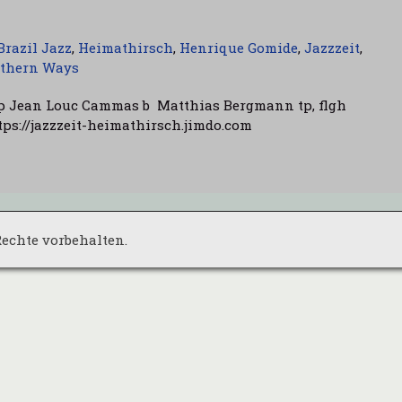
Brazil Jazz
,
Heimathirsch
,
Henrique Gomide
,
Jazzzeit
,
thern Ways
p Jean Louc Cammas b Matthias Bergmann tp, flgh
tps://jazzzeit-heimathirsch.jimdo.com
 Rechte vorbehalten.