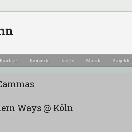
nn
Kontakt
Konzerte
Links
Musik
Projekte
 Cammas
hern Ways @ Köln