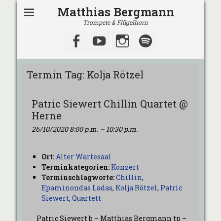
Matthias Bergmann
Trompete & Flügelhorn
Facebook
YouTube
Instagram
Spotify
Termin Tag:
Kolja Rötzel
Patric Siewert Chillin Quartet @
Herne
26/10/2020 8:00 p.m.
–
10:30 p.m.
Ort:
Alter Wartesaal
Terminkategorien:
Konzert
Terminschlagworte:
Chillin
,
Epaminondas Ladas
,
Kolja Rötzel
,
Patric
Siewert
,
Quartett
Patric Siewert b – Matthias Bergmann tp –