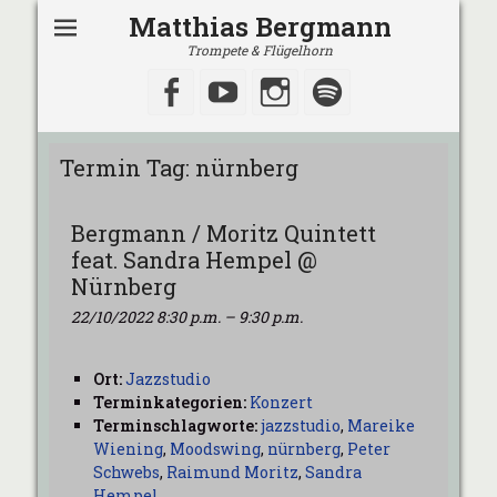
Matthias Bergmann
Trompete & Flügelhorn
Facebook
YouTube
Instagram
Spotify
Termin Tag:
nürnberg
Bergmann / Moritz Quintett
feat. Sandra Hempel @
Nürnberg
22/10/2022 8:30 p.m.
–
9:30 p.m.
Ort:
Jazzstudio
Terminkategorien:
Konzert
Terminschlagworte:
jazzstudio
,
Mareike
Wiening
,
Moodswing
,
nürnberg
,
Peter
Schwebs
,
Raimund Moritz
,
Sandra
Hempel