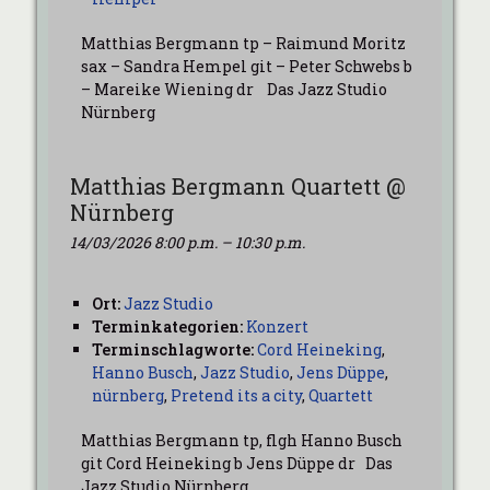
Matthias Bergmann tp – Raimund Moritz
sax – Sandra Hempel git – Peter Schwebs b
– Mareike Wiening dr Das Jazz Studio
Nürnberg
Matthias Bergmann Quartett @
Nürnberg
14/03/2026 8:00 p.m.
–
10:30 p.m.
Ort:
Jazz Studio
Terminkategorien:
Konzert
Terminschlagworte:
Cord Heineking
,
Hanno Busch
,
Jazz Studio
,
Jens Düppe
,
nürnberg
,
Pretend its a city
,
Quartett
Matthias Bergmann tp, flgh Hanno Busch
git Cord Heineking b Jens Düppe dr Das
Jazz Studio Nürnberg