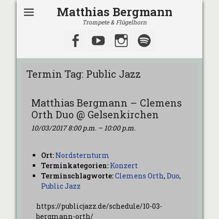
Matthias Bergmann
Trompete & Flügelhorn
Facebook
YouTube
Instagram
Spotify
Termin Tag:
Public Jazz
Matthias Bergmann – Clemens
Orth Duo @ Gelsenkirchen
10/03/2017 8:00 p.m.
–
10:00 p.m.
Ort:
Nordsternturm
Terminkategorien:
Konzert
Terminschlagworte:
Clemens Orth
,
Duo
,
Public Jazz
https://publicjazz.de/schedule/10-03-
bergmann-orth/