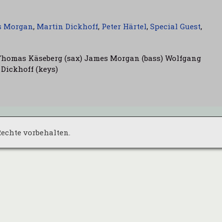
s Morgan
,
Martin Dickhoff
,
Peter Härtel
,
Special Guest
,
 Thomas Käseberg (sax) James Morgan (bass) Wolfgang
 Dickhoff (keys)
 Rechte vorbehalten.