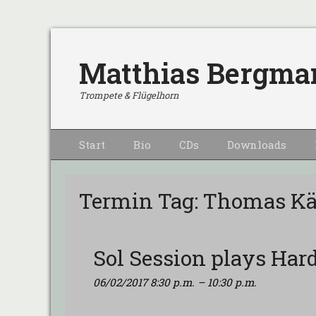
Matthias Bergma
Trompete & Flügelhorn
Primärmenu
Weiter
Start
Bio
CDs
Downloads
zum
Inhalt
Termin Tag:
Thomas Kä
Sol Session plays Ha
06/02/2017 8:30 p.m.
–
10:30 p.m.