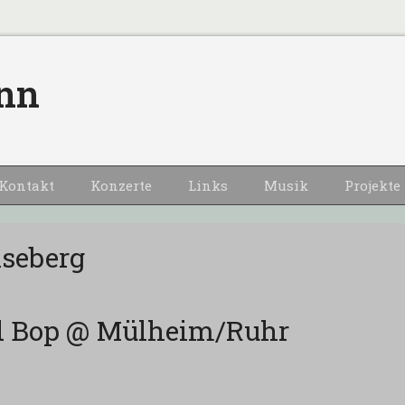
nn
Kontakt
Konzerte
Links
Musik
Projekte
seberg
rd Bop @ Mülheim/Ruhr