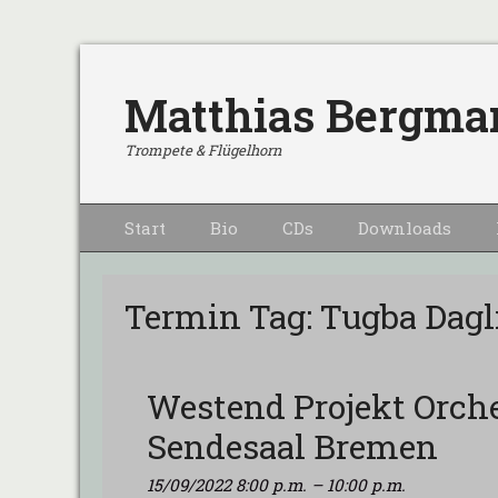
Matthias Bergma
Trompete & Flügelhorn
Primärmenu
Weiter
Start
Bio
CDs
Downloads
zum
Inhalt
Termin Tag:
Tugba Dagl
Westend Projekt Orche
Sendesaal Bremen
15/09/2022 8:00 p.m.
–
10:00 p.m.