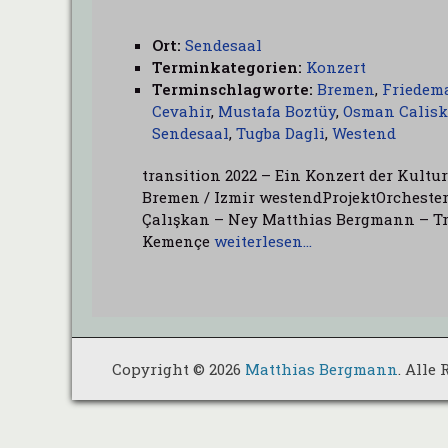
Ort:
Sendesaal
Terminkategorien:
Konzert
Terminschlagworte:
Bremen
,
Friedem
Cevahir
,
Mustafa Boztüy
,
Osman Calis
Sendesaal
,
Tugba Dagli
,
Westend
transition 2022 – Ein Konzert der Kult
Bremen / Izmir westendProjektOrcheste
Çalışkan – Ney Matthias Bergmann – T
Kemençe
weiterlesen…
Copyright © 2026
Matthias Bergmann
. Alle