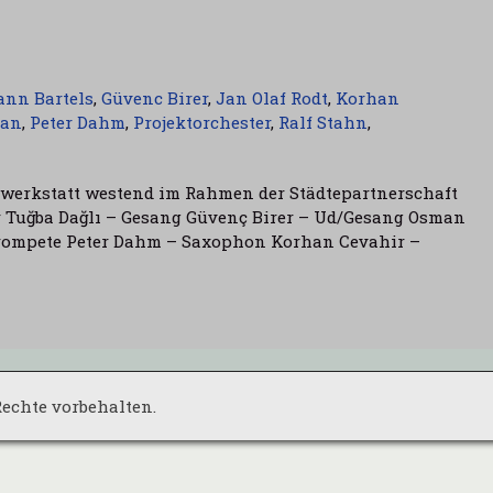
ann Bartels
,
Güvenc Birer
,
Jan Olaf Rodt
,
Korhan
kan
,
Peter Dahm
,
Projektorchester
,
Ralf Stahn
,
urwerkstatt westend im Rahmen der Städtepartnerschaft
r Tuğba Dağlı – Gesang Güvenç Birer – Ud/Gesang Osman
rompete Peter Dahm – Saxophon Korhan Cevahir –
 Rechte vorbehalten.