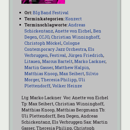
Ort:
BIg Band Festival
Terminkategorien:
Konzert
Terminschlagworte:
Andreas
Schickentanz
,
Anette von Eichel
,
Ben
Degen
,
CCJO
,
Christian Winninghoff
,
Christoph Möckel
,
Cologne
Contemporary Jazz Orchestra
,
Els
Verbruggen
,
Festival
,
Jürgen Friedrich
,
Litauen
,
Marcus Bartelt
,
Marko Lackner
,
Martin Gasser
,
Matthew Halpin
,
Matthias Knoop
,
Max Seibert
,
Silvio
Morger
,
Theresia Philipp
,
Uli
Plettendorff
,
Volker Heinze
Ltg: Marko Lackner Voc: Anette von Eichel
Tp: Max Seibert, Christian Winninghoff,
Matthias Knoop, Matthias Bergmann Tb:
Uli Plettendorff, Ben Degen, Andreas
Schickentanz, Els Verbruggen Sax: Martin
Gasser, Theresia Philipp, Christoph