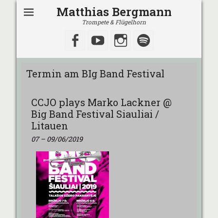
Matthias Bergmann
Trompete & Flügelhorn
Facebook
YouTube
Instagram
Spotify
Termin am
BIg Band Festival
CCJO plays Marko Lackner @
Big Band Festival Siauliai /
Litauen
07
–
09/06/2019