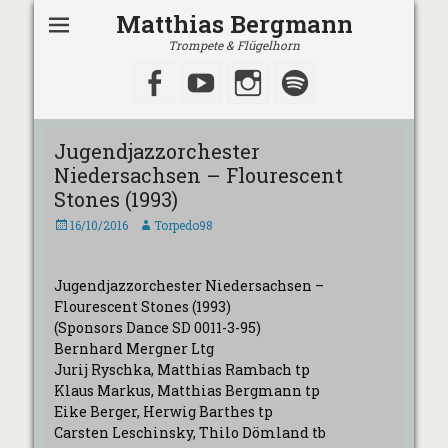
Matthias Bergmann
Trompete & Flügelhorn
Facebook
YouTube
Instagram
Spotify
Jugendjazzorchester
Niedersachsen – Flourescent
Stones (1993)
Veröffentlicht
Autor
16/10/2016
Torpedo98
am
Jugendjazzorchester Niedersachsen –
Flourescent Stones (1993)
(Sponsors Dance SD 0011-3-95)
Bernhard Mergner Ltg
Jurij Ryschka, Matthias Rambach tp
Klaus Markus, Matthias Bergmann tp
Eike Berger, Herwig Barthes tp
Carsten Leschinsky, Thilo Dömland tb