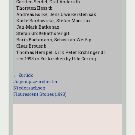
Carsten Seidel, Olaf Anders tb
Thorsten Hess tb
Andreas Bölke, Jens Uwe Kersten sax
Karle Bardowicks, Stefan Maus sax
Jan-Mark Batke sax
Stefan Großekathöfer git
Boris Buchmann, Sebastian Weiß p
Claas Brouer b
Thomas Hempel, Dirk Peter Erchinger dr
rec. 1993 in Euskirchen by Udo Gering
Beitragsnavigation
← Zurück
Vorhergehender
Jugendjazzorchester
Beitrag:
Niedersachsen –
Flourescent Stones (1993)