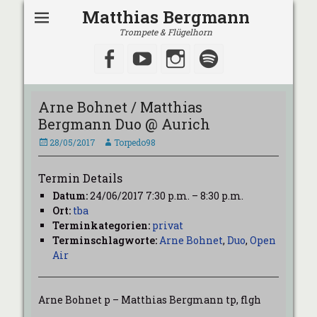
Matthias Bergmann
Trompete & Flügelhorn
Facebook
YouTube
Instagram
Spotify
Arne Bohnet / Matthias
Bergmann Duo @ Aurich
Veröffentlicht
Autor
28/05/2017
Torpedo98
am
Termin Details
Datum:
24/06/2017 7:30 p.m.
–
8:30 p.m.
Ort:
tba
Terminkategorien:
privat
Terminschlagworte:
Arne Bohnet
,
Duo
,
Open
Air
Arne Bohnet p – Matthias Bergmann tp, flgh