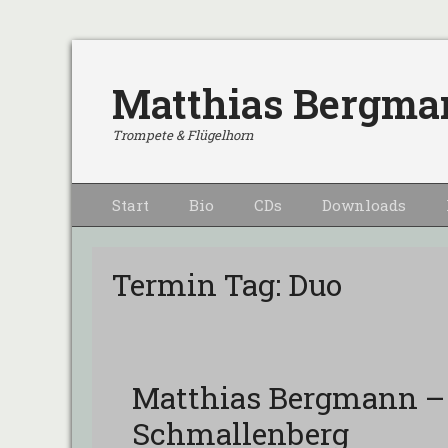
Matthias Bergma
Trompete & Flügelhorn
Primärmenu
Weiter
Start
Bio
CDs
Downloads
zum
Inhalt
Termin Tag:
Duo
Matthias Bergmann –
Schmallenberg