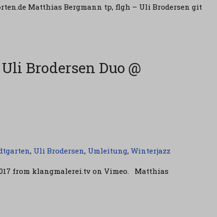
orten.de Matthias Bergmann tp, flgh – Uli Brodersen git
Uli Brodersen Duo @
dtgarten
,
Uli Brodersen
,
Umleitung
,
Winterjazz
 2017 from klangmalerei.tv on Vimeo. Matthias