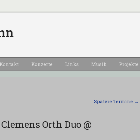
nn
Kontakt
Konzerte
Links
Musik
Projekte
Spätere Termine
→
 Clemens Orth Duo @