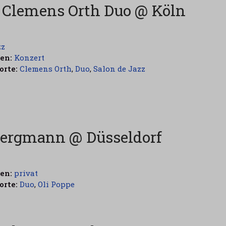
 Clemens Orth Duo @ Köln
zz
en:
Konzert
rte:
Clemens Orth
,
Duo
,
Salon de Jazz
 Bergmann @ Düsseldorf
en:
privat
rte:
Duo
,
Oli Poppe