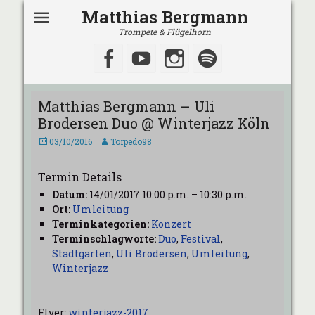
Matthias Bergmann
Trompete & Flügelhorn
Facebook
YouTube
Instagram
Spotify
Matthias Bergmann – Uli
Brodersen Duo @ Winterjazz Köln
Veröffentlicht
Autor
03/10/2016
Torpedo98
am
Termin Details
Datum:
14/01/2017 10:00 p.m.
–
10:30 p.m.
Ort:
Umleitung
Terminkategorien:
Konzert
Terminschlagworte:
Duo
,
Festival
,
Stadtgarten
,
Uli Brodersen
,
Umleitung
,
Winterjazz
Flyer:
winterjazz-2017