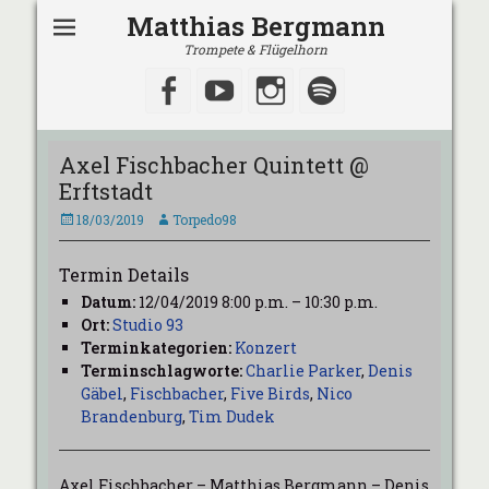
Matthias Bergmann
Trompete & Flügelhorn
Facebook
YouTube
Instagram
Spotify
Axel Fischbacher Quintett @
Erftstadt
Veröffentlicht
Autor
18/03/2019
Torpedo98
am
Termin Details
Datum:
12/04/2019 8:00 p.m.
–
10:30 p.m.
Ort:
Studio 93
Terminkategorien:
Konzert
Terminschlagworte:
Charlie Parker
,
Denis
Gäbel
,
Fischbacher
,
Five Birds
,
Nico
Brandenburg
,
Tim Dudek
Axel Fischbacher – Matthias Bergmann – Denis