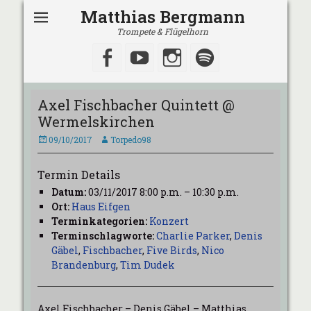
Matthias Bergmann
Trompete & Flügelhorn
Facebook
YouTube
Instagram
Spotify
Axel Fischbacher Quintett @
Wermelskirchen
Veröffentlicht
Autor
09/10/2017
Torpedo98
am
Termin Details
Datum:
03/11/2017 8:00 p.m.
–
10:30 p.m.
Ort:
Haus Eifgen
Terminkategorien:
Konzert
Terminschlagworte:
Charlie Parker
,
Denis
Gäbel
,
Fischbacher
,
Five Birds
,
Nico
Brandenburg
,
Tim Dudek
Axel Fischbacher – Denis Gäbel – Matthias