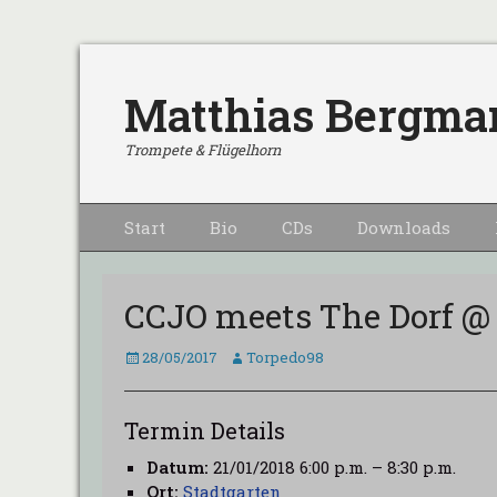
Matthias Bergma
Trompete & Flügelhorn
Primärmenu
Weiter
Start
Bio
CDs
Downloads
zum
Inhalt
CCJO meets The Dorf @
Veröffentlicht
Autor
28/05/2017
Torpedo98
am
Termin Details
Datum:
21/01/2018 6:00 p.m.
–
8:30 p.m.
Ort:
Stadtgarten