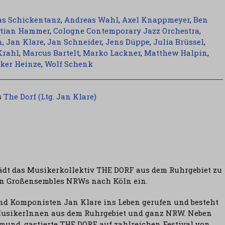
as Schickentanz
,
Andreas Wahl
,
Axel Knappmeyer
,
Ben
stian Hammer
,
Cologne Contemporary Jazz Orchestra
,
n
,
Jan Klare
,
Jan Schneider
,
Jens Düppe
,
Julia Brüssel
,
Krahl
,
Marcus Bartelt
,
Marko Lackner
,
Matthew Halpin
,
ker Heinze
,
Wolf Schenk
s
The Dorf (Ltg. Jan Klare)
ädt das Musikerkollektiv THE DORF aus dem Ruhrgebiet zu
ten Großensembles NRWs nach Köln ein.
d Komponisten Jan Klare ins Leben gerufen und besteht
 MusikerInnen aus dem Ruhrgebiet und ganz NRW. Neben
mund, gastierte THE DORF auf zahlreichen Festival von