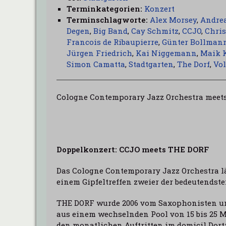
Terminkategorien:
Konzert
Terminschlagworte:
Alex Morsey
,
Andre
Degen
,
Big Band
,
Cay Schmitz
,
CCJO
,
Chri
Francois de Ribaupierre
,
Günter Bollman
Jürgen Friedrich
,
Kai Niggemann
,
Maik 
Simon Camatta
,
Stadtgarten
,
The Dorf
,
Vol
Cologne Contemporary Jazz Orchestra meet
Doppelkonzert: CCJO meets THE DORF
Das Cologne Contemporary Jazz Orchestra l
einem Gipfeltreffen zweier der bedeutends
THE DORF wurde 2006 vom Saxophonisten un
aus einem wechselnden Pool von 15 bis 25
den monatlichen Auftritten im domicil Dort