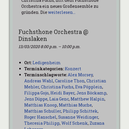
Christina Fuchs, mit dem Fuchsthone
Orchestra ein neues Großensemble zu
gründen. Die
weiterlesen…
Fuchsthone Orchestra @
Dinslaken
13/03/2020 8:00 p.m.
–
10:00 p.m.
Ort:
Ledigenheim
Terminkategorien:
Konzert
Terminschlagworte:
Alex Morsey
,
Andreas Wahl
,
Caroline Thon
,
Christian
Mehler
,
Christina Fuchs
,
Eva Pöpplein
,
Filippa Gojo
,
Heidi Bayer
,
Jens Böckamp
,
Jens Düppe
,
Laia Genc
,
Matthew Halpin
,
Matthias Knoop
,
Matthias Muche
,
Matthias Schuller
,
Philipp Schittek
,
Roger Hanschel
,
Susanne Weidinger
,
Theresia Philipp
,
Wolf Schenk
,
Zuzana