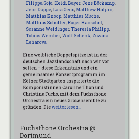
Filippa Gojo
,
Heidi Bayer
,
Jens Böckamp
,
Jens Düppe
,
Laia Genc
,
Matthew Halpin
,
Matthias Knoop
,
Matthias Muche
,
Matthias Schuller
,
Roger Hanschel
,
Susanne Weidinger
,
Theresia Philipp
,
Tobias Wember
,
Wolf Schenk
,
Zuzana
Leharova
Eine weibliche Doppelspitze ist in der
deutschen Jazzlandschaft nach wir vor
selten – diese Erkenntnis und ein
gemeinsames Konzertprogramm im
Kölner Stadtgarten inspirierte die
Komponistinnen Caroline Thon und
Christina Fuchs, mit dem Fuchsthone
Orchestra ein neues Großensemble zu
gründen. Die
weiterlesen…
Fuchsthone Orchestra @
Dortmund