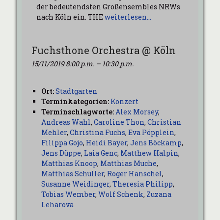
der bedeutendsten Großensembles NRWs
nach Köln ein. THE
weiterlesen…
Fuchsthone Orchestra @ Köln
15/11/2019 8:00 p.m.
–
10:30 p.m.
Ort:
Stadtgarten
Terminkategorien:
Konzert
Terminschlagworte:
Alex Morsey
,
Andreas Wahl
,
Caroline Thon
,
Christian
Mehler
,
Christina Fuchs
,
Eva Pöpplein
,
Filippa Gojo
,
Heidi Bayer
,
Jens Böckamp
,
Jens Düppe
,
Laia Genc
,
Matthew Halpin
,
Matthias Knoop
,
Matthias Muche
,
Matthias Schuller
,
Roger Hanschel
,
Susanne Weidinger
,
Theresia Philipp
,
Tobias Wember
,
Wolf Schenk
,
Zuzana
Leharova