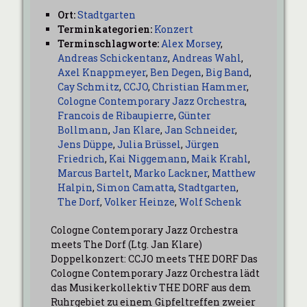
Ort:
Stadtgarten
Terminkategorien:
Konzert
Terminschlagworte:
Alex Morsey
,
Andreas Schickentanz
,
Andreas Wahl
,
Axel Knappmeyer
,
Ben Degen
,
Big Band
,
Cay Schmitz
,
CCJO
,
Christian Hammer
,
Cologne Contemporary Jazz Orchestra
,
Francois de Ribaupierre
,
Günter
Bollmann
,
Jan Klare
,
Jan Schneider
,
Jens Düppe
,
Julia Brüssel
,
Jürgen
Friedrich
,
Kai Niggemann
,
Maik Krahl
,
Marcus Bartelt
,
Marko Lackner
,
Matthew
Halpin
,
Simon Camatta
,
Stadtgarten
,
The Dorf
,
Volker Heinze
,
Wolf Schenk
Cologne Contemporary Jazz Orchestra
meets The Dorf (Ltg. Jan Klare)
Doppelkonzert: CCJO meets THE DORF Das
Cologne Contemporary Jazz Orchestra lädt
das Musikerkollektiv THE DORF aus dem
Ruhrgebiet zu einem Gipfeltreffen zweier