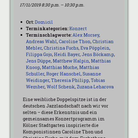
17/11/2019 8:30 p.m.
–
10:30 p.m.
Ort:
Domicil
Terminkategorien:
Konzert
Terminschlagworte:
Alex Morsey
,
Andreas Wahl
,
Caroline Thon
,
Christian
Mehler
,
Christina Fuchs
,
Eva Pöpplein
,
Filippa Gojo
,
Heidi Bayer
,
Jens Böckamp
,
Jens Düppe
,
Matthew Halpin
,
Matthias
Knoop
,
Matthias Muche
,
Matthias
Schuller
,
Roger Hanschel
,
Susanne
Weidinger
,
Theresia Philipp
,
Tobias
Wember
,
Wolf Schenk
,
Zuzana Leharova
Eine weibliche Doppelspitze ist in der
deutschen Jazzlandschaft nach wir vor
selten – diese Erkenntnis und ein
gemeinsames Konzertprogramm im
Kölner Stadtgarten inspirierte die
Komponistinnen Caroline Thon und