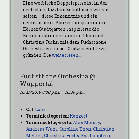
Eine weibliche Doppelspitze ist in der
deutschen Jazzlandschaft nach wir vor
selten – diese Erkenntnis und ein
gemeinsames Konzertprogramm im
Kölner Stadtgarten inspirierte die
Komponistinnen Caroline Thon und
Christina Fuchs, mit dem Fuchsthone
Orchestra ein neues Großensemble zu
gründen. Die
weiterlesen…
Fuchsthone Orchestra @
Wuppertal
16/11/2019 8:30 p.m.
–
10:30 p.m.
Ort:
Loch
Terminkategorien:
Konzert
Terminschlagworte:
Alex Morsey
,
Andreas Wahl
,
Caroline Thon
,
Christian
Mehler
,
Christina Fuchs
,
Eva Pöpplein
,