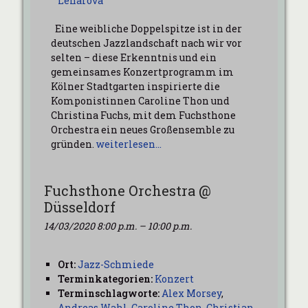
Leharova
Eine weibliche Doppelspitze ist in der
deutschen Jazzlandschaft nach wir vor
selten – diese Erkenntnis und ein
gemeinsames Konzertprogramm im
Kölner Stadtgarten inspirierte die
Komponistinnen Caroline Thon und
Christina Fuchs, mit dem Fuchsthone
Orchestra ein neues Großensemble zu
gründen.
weiterlesen…
Fuchsthone Orchestra @
Düsseldorf
14/03/2020 8:00 p.m.
–
10:00 p.m.
Ort:
Jazz-Schmiede
Terminkategorien:
Konzert
Terminschlagworte:
Alex Morsey
,
Andreas Wahl
,
Caroline Thon
,
Christian