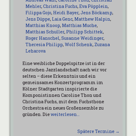
Mehler
,
Christina Fuchs
,
Eva Pöpplein
,
Filippa Gojo
,
Heidi Bayer
,
Jens Böckamp
,
Jens Düppe
,
Laia Genc
,
Matthew Halpin
,
Matthias Knoop
,
Matthias Muche
,
Matthias Schuller
,
Philipp Schittek
,
Roger Hanschel
,
Susanne Weidinger
,
Theresia Philipp
,
Wolf Schenk
,
Zuzana
Leharova
Eine weibliche Doppelspitze ist in der
deutschen Jazzlandschaft nach wir vor
selten – diese Erkenntnis und ein
gemeinsames Konzertprogramm im
Kölner Stadtgarten inspirierte die
Komponistinnen Caroline Thon und
Christina Fuchs, mit dem Fuchsthone
Orchestra ein neues Großensemble zu
gründen. Die
weiterlesen…
Spätere Termine
→