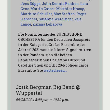
Jens Düppe
,
John Dennis Renken
,
Laia
Genc
,
Martin Gasser
,
Matthias Knoop
,
Matthias Schuller
,
Max Steffan
,
Roger
Hanschel
,
Susanne Weidinger
,
Veit
Lange
,
Zuzana Leharova
Die Nominierung des FUCHSTHONE
ORCHESTRA für den Deutschen Jazzpreis
in der Kategorie „Großes Ensemble des
Jahres“ 2021 war ein klares Signal mitten
in der Pandemie an die beiden
Bandleaderinnen Christina Fuchs und
Caroline Thon und ihr 20-köpfiges Large
Ensemble. Sie
weiterlesen…
Jorik Bergman Big Band @
Wuppertal
08/05/2024 8:00 p.m.
–
10:30 p.m.