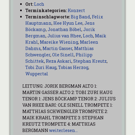
Ort:
Loch
Terminkategorien:
Konzert
Terminschlagworte:
Big Band
,
Felix
Hauptmann
,
Hee Hyun Lee
,
Jens
Böckamp
,
Jonathan Böbel
,
Jorik
Bergman
,
Julius van Rhee
,
Loch
,
Maik
Krahl
,
Mareike Wiening
,
Marleen
Dahms
,
Martin Gasser
,
Matthias
Schwengler
,
Ole Sinell
,
Philipp
Schittek
,
Reza Askari
,
Stephan Kreutz
,
Tobi Zuri Haug
,
Tobias Herzog
,
Wuppertal
LEITUNG: JORIK BERGMAN ALTO 1:
MARTIN GASSER ALTO 2: TOBI ZURI HAUG
TENOR 1: JENS BÖCKAMP TENOR 2: JULIUS
VAN RHEE BARI: OLE SINELL TROMPETE 1:
MATTHIAS SCHWENGLER TROMPETE 2:
MAIK KRAHL TROMPETE 3: STEPHAN
KREUTZ TROMPETE 4: MATTHIAS
BERGMANN
weiterlesen…