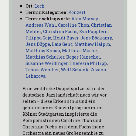
Ort:
Loch
Terminkategorien:
Konzert
Terminschlagworte:
Alex Morsey
,
Andreas Wahl
,
Caroline Thon
,
Christian
Mehler
,
Christina Fuchs
,
Eva Pöpplein
,
Filippa Gojo
,
Heidi Bayer
,
Jens Böckamp
,
Jens Düppe
,
Laia Genc
,
Matthew Halpin
,
Matthias Knoop
,
Matthias Muche
,
Matthias Schuller
,
Roger Hanschel
,
Susanne Weidinger
,
Theresia Philipp
,
Tobias Wember
,
Wolf Schenk
,
Zuzana
Leharova
Eine weibliche Doppelspitze ist in der
deutschen Jazzlandschaft nach wir vor
selten – diese Erkenntnis und ein
gemeinsames Konzertprogramm im
Kölner Stadtgarten inspirierte die
Komponistinnen Caroline Thon und
Christina Fuchs, mit dem Fuchsthone
Orchestra ein neues Großensemble zu