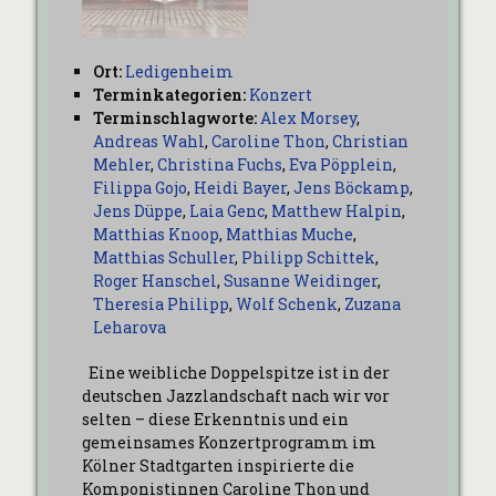
Ort:
Ledigenheim
Terminkategorien:
Konzert
Terminschlagworte:
Alex Morsey
,
Andreas Wahl
,
Caroline Thon
,
Christian
Mehler
,
Christina Fuchs
,
Eva Pöpplein
,
Filippa Gojo
,
Heidi Bayer
,
Jens Böckamp
,
Jens Düppe
,
Laia Genc
,
Matthew Halpin
,
Matthias Knoop
,
Matthias Muche
,
Matthias Schuller
,
Philipp Schittek
,
Roger Hanschel
,
Susanne Weidinger
,
Theresia Philipp
,
Wolf Schenk
,
Zuzana
Leharova
Eine weibliche Doppelspitze ist in der
deutschen Jazzlandschaft nach wir vor
selten – diese Erkenntnis und ein
gemeinsames Konzertprogramm im
Kölner Stadtgarten inspirierte die
Komponistinnen Caroline Thon und