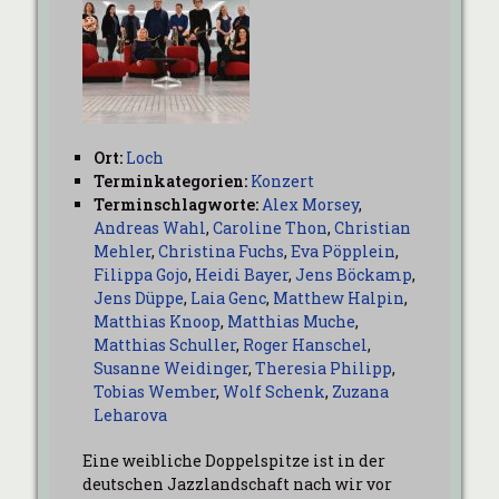
Ort:
Loch
Terminkategorien:
Konzert
Terminschlagworte:
Alex Morsey
,
Andreas Wahl
,
Caroline Thon
,
Christian
Mehler
,
Christina Fuchs
,
Eva Pöpplein
,
Filippa Gojo
,
Heidi Bayer
,
Jens Böckamp
,
Jens Düppe
,
Laia Genc
,
Matthew Halpin
,
Matthias Knoop
,
Matthias Muche
,
Matthias Schuller
,
Roger Hanschel
,
Susanne Weidinger
,
Theresia Philipp
,
Tobias Wember
,
Wolf Schenk
,
Zuzana
Leharova
Eine weibliche Doppelspitze ist in der
deutschen Jazzlandschaft nach wir vor