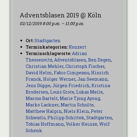
Adventsblasen 2019 @ Köln
02/12/2019 8:00 p.m.
–
11:00 p.m.
Ort:
Stadtgarten
Terminkategorien:
Konzert
Terminschlagworte:
Adrian
Thessenvitz
,
Adventsblasen
,
Ben Degen
,
Christian Mehler
,
Christoph Fischer
,
David Helm
,
Fabio Cimpeanu
,
Hinrich
Franck
,
Holger Werner
,
Jan Seemann
,
Jens Düppe
,
Jürgen Friedrich
,
Kristina
Brodersen
,
Louis Grote
,
Lukas Meile
,
Marcus Bartelt
,
Marie Tjong Ayong
,
Marko Lackner
,
Martin Schulte
,
Matthew Halpin
,
Niels Klein
,
Peter
Schwatlo
,
Philipp Schittek
,
Stadtgarten
,
Tobias Hoffmann
,
Volker Heinze
,
Wolf
Schenk