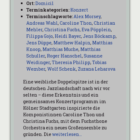
Ort:
Domicil
Terminkategorien:
Konzert
Terminschlagworte:
Alex Morsey
,
Andreas Wahl
,
Caroline Thon
,
Christian
Mehler
,
Christina Fuchs
,
Eva Pöpplein
,
Filippa Gojo
,
Heidi Bayer
,
Jens Böckamp
,
Jens Düppe
,
Matthew Halpin
,
Matthias
Knoop
,
Matthias Muche
,
Matthias
Schuller
,
Roger Hanschel
,
Susanne
Weidinger
,
Theresia Philipp
,
Tobias
Wember
,
Wolf Schenk
,
Zuzana Leharova
Eine weibliche Doppelspitze ist in der
deutschen Jazzlandschaft nach wir vor
selten – diese Erkenntnis und ein
gemeinsames Konzertprogramm im
Kölner Stadtgarten inspirierte die
Komponistinnen Caroline Thon und
Christina Fuchs, mit dem Fuchsthone
Orchestra ein neues Großensemble zu
gründen. Die
weiterlesen…