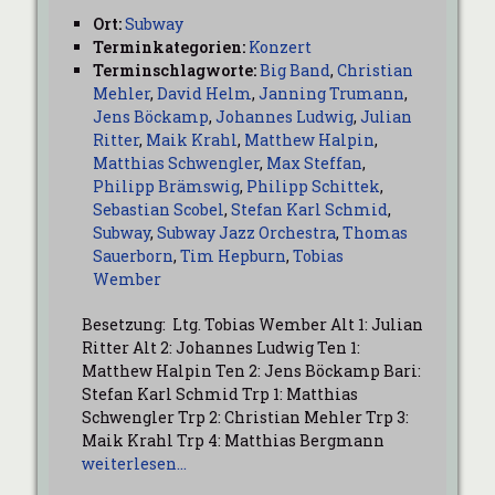
Ort:
Subway
Terminkategorien:
Konzert
Terminschlagworte:
Big Band
,
Christian
Mehler
,
David Helm
,
Janning Trumann
,
Jens Böckamp
,
Johannes Ludwig
,
Julian
Ritter
,
Maik Krahl
,
Matthew Halpin
,
Matthias Schwengler
,
Max Steffan
,
Philipp Brämswig
,
Philipp Schittek
,
Sebastian Scobel
,
Stefan Karl Schmid
,
Subway
,
Subway Jazz Orchestra
,
Thomas
Sauerborn
,
Tim Hepburn
,
Tobias
Wember
Besetzung: Ltg. Tobias Wember Alt 1: Julian
Ritter Alt 2: Johannes Ludwig Ten 1:
Matthew Halpin Ten 2: Jens Böckamp Bari:
Stefan Karl Schmid Trp 1: Matthias
Schwengler Trp 2: Christian Mehler Trp 3:
Maik Krahl Trp 4: Matthias Bergmann
weiterlesen…