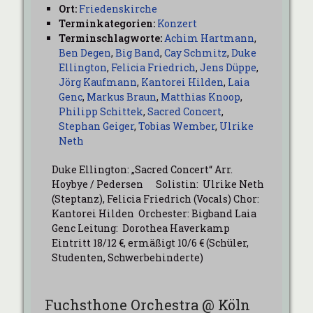
Ort:
Friedenskirche
Terminkategorien:
Konzert
Terminschlagworte:
Achim Hartmann
,
Ben Degen
,
Big Band
,
Cay Schmitz
,
Duke
Ellington
,
Felicia Friedrich
,
Jens Düppe
,
Jörg Kaufmann
,
Kantorei Hilden
,
Laia
Genc
,
Markus Braun
,
Matthias Knoop
,
Philipp Schittek
,
Sacred Concert
,
Stephan Geiger
,
Tobias Wember
,
Ulrike
Neth
Duke Ellington: „Sacred Concert“ Arr.
Hoybye / Pedersen Solistin: Ulrike Neth
(Steptanz), Felicia Friedrich (Vocals) Chor:
Kantorei Hilden Orchester: Bigband Laia
Genc Leitung: Dorothea Haverkamp
Eintritt 18/12 €, ermäßigt 10/6 € (Schüler,
Studenten, Schwerbehinderte)
Fuchsthone Orchestra @ Köln