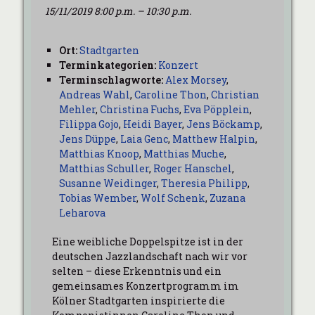
15/11/2019 8:00 p.m.
–
10:30 p.m.
Ort:
Stadtgarten
Terminkategorien:
Konzert
Terminschlagworte:
Alex Morsey
,
Andreas Wahl
,
Caroline Thon
,
Christian
Mehler
,
Christina Fuchs
,
Eva Pöpplein
,
Filippa Gojo
,
Heidi Bayer
,
Jens Böckamp
,
Jens Düppe
,
Laia Genc
,
Matthew Halpin
,
Matthias Knoop
,
Matthias Muche
,
Matthias Schuller
,
Roger Hanschel
,
Susanne Weidinger
,
Theresia Philipp
,
Tobias Wember
,
Wolf Schenk
,
Zuzana
Leharova
Eine weibliche Doppelspitze ist in der
deutschen Jazzlandschaft nach wir vor
selten – diese Erkenntnis und ein
gemeinsames Konzertprogramm im
Kölner Stadtgarten inspirierte die