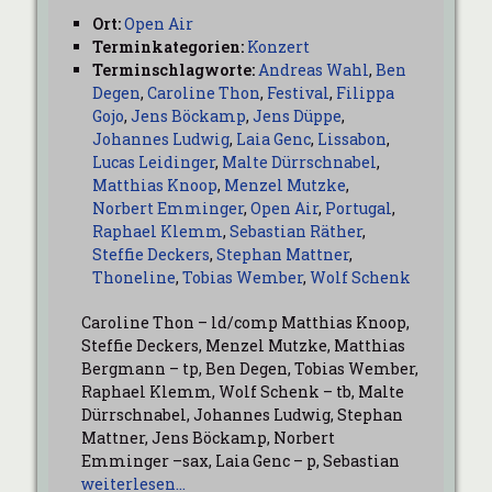
Ort:
Open Air
Terminkategorien:
Konzert
Terminschlagworte:
Andreas Wahl
,
Ben
Degen
,
Caroline Thon
,
Festival
,
Filippa
Gojo
,
Jens Böckamp
,
Jens Düppe
,
Johannes Ludwig
,
Laia Genc
,
Lissabon
,
Lucas Leidinger
,
Malte Dürrschnabel
,
Matthias Knoop
,
Menzel Mutzke
,
Norbert Emminger
,
Open Air
,
Portugal
,
Raphael Klemm
,
Sebastian Räther
,
Steffie Deckers
,
Stephan Mattner
,
Thoneline
,
Tobias Wember
,
Wolf Schenk
Caroline Thon – ld/comp Matthias Knoop,
Steffie Deckers, Menzel Mutzke, Matthias
Bergmann – tp, Ben Degen, Tobias Wember,
Raphael Klemm, Wolf Schenk – tb, Malte
Dürrschnabel, Johannes Ludwig, Stephan
Mattner, Jens Böckamp, Norbert
Emminger –sax, Laia Genc – p, Sebastian
weiterlesen…