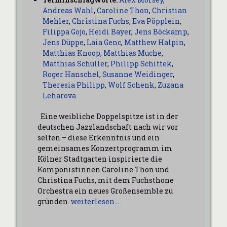
Andreas Wahl
,
Caroline Thon
,
Christian
Mehler
,
Christina Fuchs
,
Eva Pöpplein
,
Filippa Gojo
,
Heidi Bayer
,
Jens Böckamp
,
Jens Düppe
,
Laia Genc
,
Matthew Halpin
,
Matthias Knoop
,
Matthias Muche
,
Matthias Schuller
,
Philipp Schittek
,
Roger Hanschel
,
Susanne Weidinger
,
Theresia Philipp
,
Wolf Schenk
,
Zuzana
Leharova
Eine weibliche Doppelspitze ist in der
deutschen Jazzlandschaft nach wir vor
selten – diese Erkenntnis und ein
gemeinsames Konzertprogramm im
Kölner Stadtgarten inspirierte die
Komponistinnen Caroline Thon und
Christina Fuchs, mit dem Fuchsthone
Orchestra ein neues Großensemble zu
gründen.
weiterlesen…