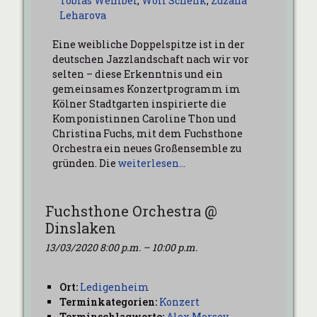
Tobias Wember
,
Wolf Schenk
,
Zuzana
Leharova
Eine weibliche Doppelspitze ist in der
deutschen Jazzlandschaft nach wir vor
selten – diese Erkenntnis und ein
gemeinsames Konzertprogramm im
Kölner Stadtgarten inspirierte die
Komponistinnen Caroline Thon und
Christina Fuchs, mit dem Fuchsthone
Orchestra ein neues Großensemble zu
gründen. Die
weiterlesen…
Fuchsthone Orchestra @
Dinslaken
13/03/2020 8:00 p.m.
–
10:00 p.m.
Ort:
Ledigenheim
Terminkategorien:
Konzert
Terminschlagworte:
Alex Morsey
,