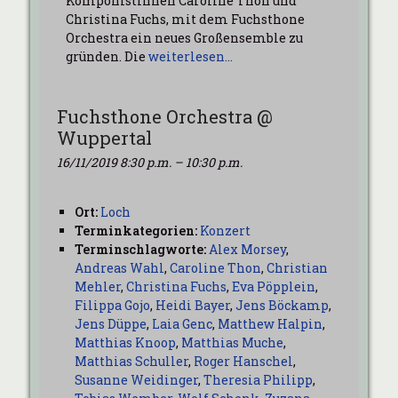
Komponistinnen Caroline Thon und
Christina Fuchs, mit dem Fuchsthone
Orchestra ein neues Großensemble zu
gründen. Die
weiterlesen…
Fuchsthone Orchestra @
Wuppertal
16/11/2019 8:30 p.m.
–
10:30 p.m.
Ort:
Loch
Terminkategorien:
Konzert
Terminschlagworte:
Alex Morsey
,
Andreas Wahl
,
Caroline Thon
,
Christian
Mehler
,
Christina Fuchs
,
Eva Pöpplein
,
Filippa Gojo
,
Heidi Bayer
,
Jens Böckamp
,
Jens Düppe
,
Laia Genc
,
Matthew Halpin
,
Matthias Knoop
,
Matthias Muche
,
Matthias Schuller
,
Roger Hanschel
,
Susanne Weidinger
,
Theresia Philipp
,