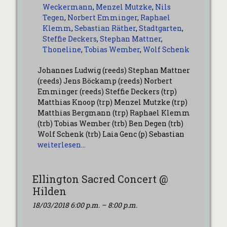
Weckermann
,
Menzel Mutzke
,
Nils
Tegen
,
Norbert Emminger
,
Raphael
Klemm
,
Sebastian Räther
,
Stadtgarten
,
Steffie Deckers
,
Stephan Mattner
,
Thoneline
,
Tobias Wember
,
Wolf Schenk
Johannes Ludwig (reeds) Stephan Mattner
(reeds) Jens Böckamp (reeds) Norbert
Emminger (reeds) Steffie Deckers (trp)
Matthias Knoop (trp) Menzel Mutzke (trp)
Matthias Bergmann (trp) Raphael Klemm
(trb) Tobias Wember (trb) Ben Degen (trb)
Wolf Schenk (trb) Laia Genc (p) Sebastian
weiterlesen…
Ellington Sacred Concert @
Hilden
18/03/2018 6:00 p.m.
–
8:00 p.m.