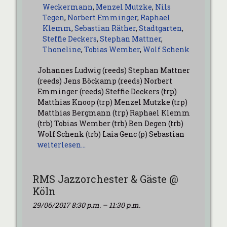
Weckermann
,
Menzel Mutzke
,
Nils
Tegen
,
Norbert Emminger
,
Raphael
Klemm
,
Sebastian Räther
,
Stadtgarten
,
Steffie Deckers
,
Stephan Mattner
,
Thoneline
,
Tobias Wember
,
Wolf Schenk
Johannes Ludwig (reeds) Stephan Mattner
(reeds) Jens Böckamp (reeds) Norbert
Emminger (reeds) Steffie Deckers (trp)
Matthias Knoop (trp) Menzel Mutzke (trp)
Matthias Bergmann (trp) Raphael Klemm
(trb) Tobias Wember (trb) Ben Degen (trb)
Wolf Schenk (trb) Laia Genc (p) Sebastian
weiterlesen…
RMS Jazzorchester & Gäste @
Köln
29/06/2017 8:30 p.m.
–
11:30 p.m.