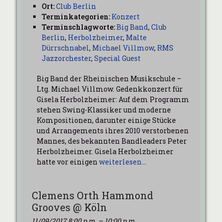
Ort:
Club Berlin
Terminkategorien:
Konzert
Terminschlagworte:
Big Band
,
Club
Berlin
,
Herbolzheimer
,
Malte
Dürrschnabel
,
Michael Villmow
,
RMS
Jazzorchester
,
Special Guest
Big Band der Rheinischen Musikschule –
Ltg. Michael Villmow. Gedenkkonzert für
Gisela Herbolzheimer: Auf dem Programm
stehen Swing-Klassiker und moderne
Kompositionen, darunter einige Stücke
und Arrangements ihres 2010 verstorbenen
Mannes, des bekannten Bandleaders Peter
Herbolzheimer. Gisela Herbolzheimer
hatte vor einigen
weiterlesen…
Clemens Orth Hammond
Grooves @ Köln
11/09/2017 8:00 p.m.
–
10:00 p.m.