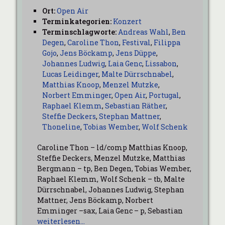
Ort:
Open Air
Terminkategorien:
Konzert
Terminschlagworte:
Andreas Wahl
,
Ben
Degen
,
Caroline Thon
,
Festival
,
Filippa
Gojo
,
Jens Böckamp
,
Jens Düppe
,
Johannes Ludwig
,
Laia Genc
,
Lissabon
,
Lucas Leidinger
,
Malte Dürrschnabel
,
Matthias Knoop
,
Menzel Mutzke
,
Norbert Emminger
,
Open Air
,
Portugal
,
Raphael Klemm
,
Sebastian Räther
,
Steffie Deckers
,
Stephan Mattner
,
Thoneline
,
Tobias Wember
,
Wolf Schenk
Caroline Thon – ld/comp Matthias Knoop,
Steffie Deckers, Menzel Mutzke, Matthias
Bergmann – tp, Ben Degen, Tobias Wember,
Raphael Klemm, Wolf Schenk – tb, Malte
Dürrschnabel, Johannes Ludwig, Stephan
Mattner, Jens Böckamp, Norbert
Emminger –sax, Laia Genc – p, Sebastian
weiterlesen…