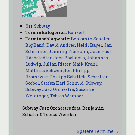
Ort:
Subway
Terminkategorien:
Konzert
Terminschlagworte:
Benjamin Schäfer
,
Big Band
,
David Andres
,
Heidi Bayer
,
Jan
Schreiner
,
Janning Trumann
,
Jean Paul
Höchstädter
,
Jens Böckamp
,
Johannes
Ludwig
,
Julian Ritter
,
Maik Krahl
,
Matthias Schwengler
,
Philipp
Brämswig
,
Philipp Schittek
,
Sebastian
Scobel
,
Stefan Karl Schmid
,
Subway
,
Subway Jazz Orchestra
,
Susanne
Weidinger
,
Tobias Wember
Subway Jazz Orchestra feat. Benjamin
Schäfer & Tobias Wember
Spätere Termine
→