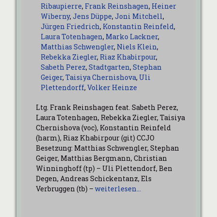
Ribaupierre
,
Frank Reinshagen
,
Heiner
Wiberny
,
Jens Düppe
,
Joni Mitchell
,
Jürgen Friedrich
,
Konstantin Reinfeld
,
Laura Totenhagen
,
Marko Lackner
,
Matthias Schwengler
,
Niels Klein
,
Rebekka Ziegler
,
Riaz Khabirpour
,
Sabeth Perez
,
Stadtgarten
,
Stephan
Geiger
,
Taisiya Chernishova
,
Uli
Plettendorff
,
Volker Heinze
Ltg. Frank Reinshagen feat. Sabeth Perez,
Laura Totenhagen, Rebekka Ziegler, Taisiya
Chernishova (voc), Konstantin Reinfeld
(harm), Riaz Khabirpour (git) CCJO
Besetzung: Matthias Schwengler, Stephan
Geiger, Matthias Bergmann, Christian
Winninghoff (tp) – Uli Plettendorf, Ben
Degen, Andreas Schickentanz, Els
Verbruggen (tb) –
weiterlesen…