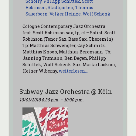
Scholly
,
Philipp Schittek
,
Scott
Robinson
,
Stadtgarten
,
Thomas
Sauerborn
,
Volker Heinze
,
Wolf Schenk
Cologne Contemporary Jazz Orchestra
feat. Scott Robinson sax, tp, cl – Solist: Scott
Robinson (Tenor Sax, Bass Sax, Theremin)
Tp: Matthias Schwengler, Cay Schmitz,
Matthias Knoop, Matthias Bergmann Tb:
Janning Trumann, Ben Degen, Philipp
Schittek, Wolf Schenk Sax: Marko Lackner,
Heiner Wiberny,
weiterlesen…
Subway Jazz Orchestra @ Köln
10/01/2018 8:30 p.m.
–
10:30 p.m.