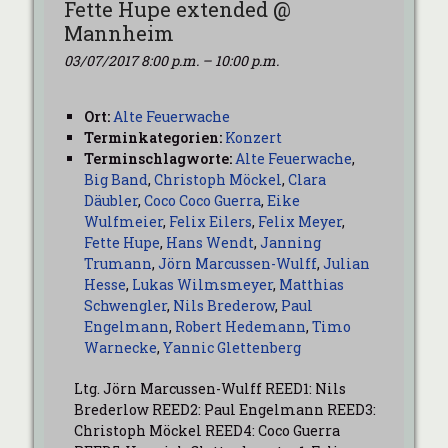
Fette Hupe extended @
Mannheim
03/07/2017 8:00 p.m.
–
10:00 p.m.
Ort:
Alte Feuerwache
Terminkategorien:
Konzert
Terminschlagworte:
Alte Feuerwache
,
Big Band
,
Christoph Möckel
,
Clara
Däubler
,
Coco Coco Guerra
,
Eike
Wulfmeier
,
Felix Eilers
,
Felix Meyer
,
Fette Hupe
,
Hans Wendt
,
Janning
Trumann
,
Jörn Marcussen-Wulff
,
Julian
Hesse
,
Lukas Wilmsmeyer
,
Matthias
Schwengler
,
Nils Brederow
,
Paul
Engelmann
,
Robert Hedemann
,
Timo
Warnecke
,
Yannic Glettenberg
Ltg. Jörn Marcussen-Wulff REED1: Nils
Brederlow REED2: Paul Engelmann REED3:
Christoph Möckel REED4: Coco Guerra