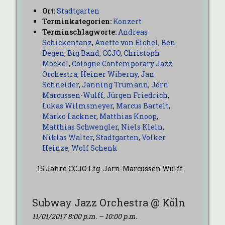
Ort:
Stadtgarten
Terminkategorien:
Konzert
Terminschlagworte:
Andreas
Schickentanz
,
Anette von Eichel
,
Ben
Degen
,
Big Band
,
CCJO
,
Christoph
Möckel
,
Cologne Contemporary Jazz
Orchestra
,
Heiner Wiberny
,
Jan
Schneider
,
Janning Trumann
,
Jörn
Marcussen-Wulff
,
Jürgen Friedrich
,
Lukas Wilmsmeyer
,
Marcus Bartelt
,
Marko Lackner
,
Matthias Knoop
,
Matthias Schwengler
,
Niels Klein
,
Niklas Walter
,
Stadtgarten
,
Volker
Heinze
,
Wolf Schenk
15 Jahre CCJO Ltg. Jörn-Marcussen Wulff
Subway Jazz Orchestra @ Köln
11/01/2017 8:00 p.m.
–
10:00 p.m.