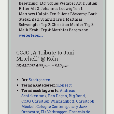
Besetzung: Ltg. Tobias Wember Alt 1: Julian
Ritter Alt 2: Johannes Ludwig Ten 1:
Matthew Halpin Ten 2: Jens Böckamp Bari:
Stefan Karl Schmid Trp 1: Matthias
Schwengler Trp 2: Christian Mehler Trp 3:
Maik Krahl Trp 4: Matthias Bergmann
weiterlesen…
CCJO „A Tribute to Joni
Mitchell“ @ Köln
05/02/2017 6:00 p.m.
–
8:30 p.m.
Ort:
Stadtgarten
Terminkategorien:
Konzert
Terminschlagworte:
Andreas
Schickentanz
,
Ben Degen
,
Big Band
,
CCJO
,
Christian Winninghoff
,
Christoph
Möckel
,
Cologne Contemporary Jazz
Orchestra
,
Els Verbruggen
,
Francois de