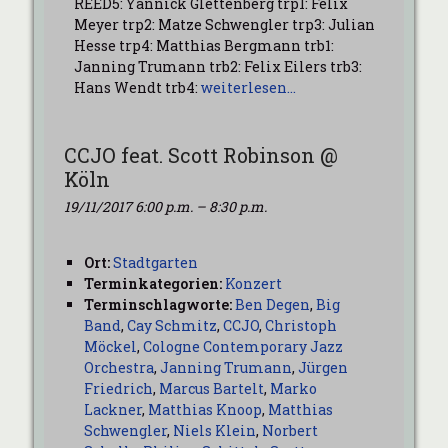
REED5: Yannick Glettenberg trp1: Felix
Meyer trp2: Matze Schwengler trp3: Julian
Hesse trp4: Matthias Bergmann trb1:
Janning Trumann trb2: Felix Eilers trb3:
Hans Wendt trb4:
weiterlesen…
CCJO feat. Scott Robinson @
Köln
19/11/2017 6:00 p.m.
–
8:30 p.m.
Ort:
Stadtgarten
Terminkategorien:
Konzert
Terminschlagworte:
Ben Degen
,
Big
Band
,
Cay Schmitz
,
CCJO
,
Christoph
Möckel
,
Cologne Contemporary Jazz
Orchestra
,
Janning Trumann
,
Jürgen
Friedrich
,
Marcus Bartelt
,
Marko
Lackner
,
Matthias Knoop
,
Matthias
Schwengler
,
Niels Klein
,
Norbert