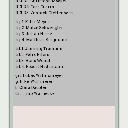
REED3: Christoph Möckel
REED4: Coco Guerra
REED5: Yannick Glettenberg
trp1: Felix Meyer
trp2: Matze Schwengler
trp3: Julian Hesse
trp4: Matthias Bergmann
trb1: Janning Trumann
trb2: Felix Eilers
trb3: Hans Wendt
trb4: Robert Hedemann
git: Lukas Wilmsmeyer
p: Eike Wulfmeier
b: Clara Däubler
dr: Timo Warnecke