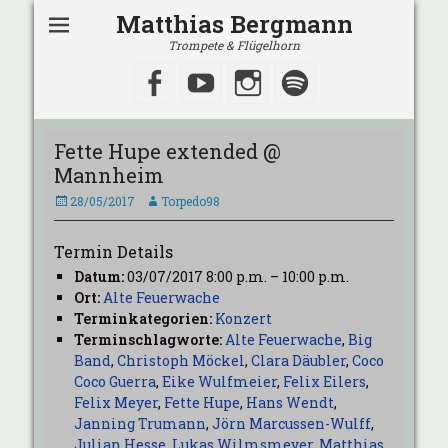
Matthias Bergmann
Trompete & Flügelhorn
Facebook
YouTube
Instagram
Spotify
Fette Hupe extended @
Mannheim
Veröffentlicht
Autor
28/05/2017
Torpedo98
am
Termin Details
Datum:
03/07/2017 8:00 p.m.
–
10:00 p.m.
Ort:
Alte Feuerwache
Terminkategorien:
Konzert
Terminschlagworte:
Alte Feuerwache
,
Big
Band
,
Christoph Möckel
,
Clara Däubler
,
Coco
Coco Guerra
,
Eike Wulfmeier
,
Felix Eilers
,
Felix Meyer
,
Fette Hupe
,
Hans Wendt
,
Janning Trumann
,
Jörn Marcussen-Wulff
,
Julian Hesse
,
Lukas Wilmsmeyer
,
Matthias