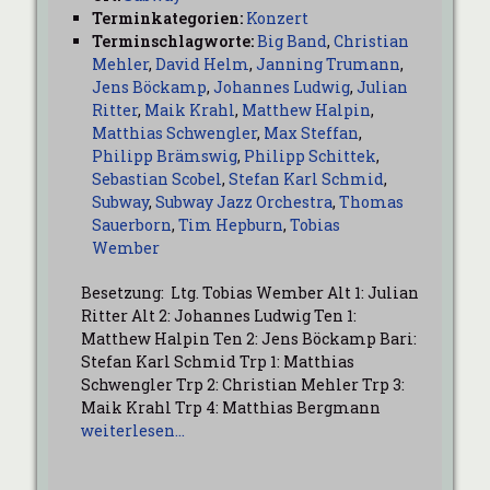
Terminkategorien:
Konzert
Terminschlagworte:
Big Band
,
Christian
Mehler
,
David Helm
,
Janning Trumann
,
Jens Böckamp
,
Johannes Ludwig
,
Julian
Ritter
,
Maik Krahl
,
Matthew Halpin
,
Matthias Schwengler
,
Max Steffan
,
Philipp Brämswig
,
Philipp Schittek
,
Sebastian Scobel
,
Stefan Karl Schmid
,
Subway
,
Subway Jazz Orchestra
,
Thomas
Sauerborn
,
Tim Hepburn
,
Tobias
Wember
Besetzung: Ltg. Tobias Wember Alt 1: Julian
Ritter Alt 2: Johannes Ludwig Ten 1:
Matthew Halpin Ten 2: Jens Böckamp Bari:
Stefan Karl Schmid Trp 1: Matthias
Schwengler Trp 2: Christian Mehler Trp 3:
Maik Krahl Trp 4: Matthias Bergmann
weiterlesen…