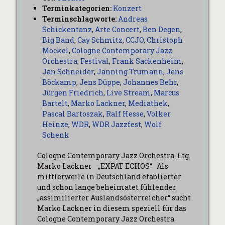
Terminkategorien:
Konzert
Terminschlagworte:
Andreas
Schickentanz
,
Arte Concert
,
Ben Degen
,
Big Band
,
Cay Schmitz
,
CCJO
,
Christoph
Möckel
,
Cologne Contemporary Jazz
Orchestra
,
Festival
,
Frank Sackenheim
,
Jan Schneider
,
Janning Trumann
,
Jens
Böckamp
,
Jens Düppe
,
Johannes Behr
,
Jürgen Friedrich
,
Live Stream
,
Marcus
Bartelt
,
Marko Lackner
,
Mediathek
,
Pascal Bartoszak
,
Ralf Hesse
,
Volker
Heinze
,
WDR
,
WDR Jazzfest
,
Wolf
Schenk
Cologne Contemporary Jazz Orchestra Ltg.
Marko Lackner „EXPAT ECHOS“ Als
mittlerweile in Deutschland etablierter
und schon lange beheimatet fühlender
„assimilierter Auslandsösterreicher“ sucht
Marko Lackner in diesem speziell für das
Cologne Contemporary Jazz Orchestra