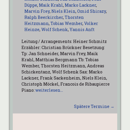
Düppe
,
Maik Krahl
,
Marko Lackner
,
Marvin Frey
,
Niels Klein
,
Omid Shirazy
,
Ralph Beerkircher
,
Thorsten
Heitzmann
,
Tobias Wember
,
Volker
Heinze
,
Wolf Schenk
,
Yannis Anft
Leitung / Arrangements: Heiner Schmitz
Erzähler: Christian Brückner Besetzung:
Tp: Jan Schneider, Marvin Frey, Maik
Krahl, Matthias Bergmann Tb: Tobias
Wember, Thorsten Heitzmann, Andreas
Schickentanz, Wolf Schenk Sax: Marko
Lackner, Frank Sackenheim, Niels Klein,
Christoph Möckel, Francois de Ribaupierre
Piano:
weiterlesen…
Spätere Termine
→