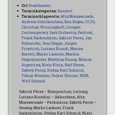
Ort:
Stadtheater
Terminkategorien:
Konzert
Terminschlagworte:
Afra Mussawisade
,
Andreas Schickentanz
,
Ben Degen
,
CCJO
,
Christian Winninghoff
,
Cologne
Contemporary Jazz Orchestra
,
Festival
,
Frank Sackenheim
,
Gabriel Perez
,
Jan
Schneider
,
Jens Düppe
,
Jürgen
Friedrich
,
Luciano Biondi
,
Marcus
Bartelt
,
Marko Lackner
,
Markus
Segschneider
,
Matthias Knoop
,
Musica
Argentina
,
Niels Klein
,
Ralf Hesse
,
Sabeth Perez
,
Stefan Karl Schmid
,
Tobias Wember
,
Volker Heinze
,
WDR
,
Wolf Schenk
Gabriel Pérez – Komposition, Leitung;
Luciano Biondini – Akkordeon; Afra
Mussawisade – Perkussion; Sabeth Perez –
Gesang; Marko Lackner, Frank
Sackenheim, Stefan Karl Schmid, Niels