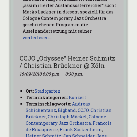
„assimilierter Auslandsösterreicher“ sucht
Marko Lackner in diesem speziell für das
Cologne Contemporary Jazz Orchestra
geschriebenen Programm die
Auseinandersetzung mit seiner
weiterlesen…
CCJO „Odyssee“ Heiner Schmitz
/ Christian Brückner @ Köln
16/09/2018 6:00 p.m.
–
8:30 p.m.
Ort:
Stadtgarten
Terminkategorien:
Konzert
Terminschlagworte:
Andreas
Schickentanz
,
Bigband
,
CCJO
,
Christian
Brückner
,
Christoph Möckel
,
Cologne
Contemporary Jazz Orchestra
,
Francois
de Ribaupierre
,
Frank Sackenheim
,
Heiner Schmitz
,
Jan Schneider
,
Jens