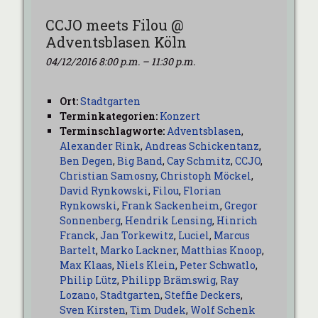
CCJO meets Filou @
Adventsblasen Köln
04/12/2016 8:00 p.m.
–
11:30 p.m.
Ort:
Stadtgarten
Terminkategorien:
Konzert
Terminschlagworte:
Adventsblasen
,
Alexander Rink
,
Andreas Schickentanz
,
Ben Degen
,
Big Band
,
Cay Schmitz
,
CCJO
,
Christian Samosny
,
Christoph Möckel
,
David Rynkowski
,
Filou
,
Florian
Rynkowski
,
Frank Sackenheim
,
Gregor
Sonnenberg
,
Hendrik Lensing
,
Hinrich
Franck
,
Jan Torkewitz
,
Luciel
,
Marcus
Bartelt
,
Marko Lackner
,
Matthias Knoop
,
Max Klaas
,
Niels Klein
,
Peter Schwatlo
,
Philip Lütz
,
Philipp Brämswig
,
Ray
Lozano
,
Stadtgarten
,
Steffie Deckers
,
Sven Kirsten
,
Tim Dudek
,
Wolf Schenk