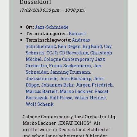
Düsseldorf
17/02/2018 8:30 p.m.
–
10:30 p.m.
Ort:
Jazz-Schmiede
Terminkategorien:
Konzert
Terminschlagworte:
Andreas
Schickentanz
,
Ben Degen
,
Big Band
,
Cay
Schmitz
,
CCJO
,
CD Recording
,
Christoph
Möckel
,
Cologne Contemporary Jazz
Orchestra
,
Frank Sackenheim
,
Jan
Schneider
,
Janning Trumann
,
Jazzschmiede
,
Jens Böckamp
,
Jens
Düppe
,
Johannes Behr
,
Jürgen Friedrich
,
Marcus Bartelt
,
Marko Lackner
,
Pascal
Bartoszak
,
Ralf Hesse
,
Volker Heinze
,
Wolf Schenk
Cologne Contemporary Jazz Orchestra Ltg.
Marko Lackner „EXPAT ECHOS“ Als
mittlerweile in Deutschland etablierter
und schon lange beheimatet fühlender