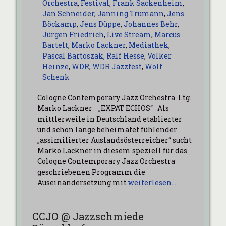
Orchestra
,
Festival
,
Frank Sackenheim
,
Jan Schneider
,
Janning Trumann
,
Jens
Böckamp
,
Jens Düppe
,
Johannes Behr
,
Jürgen Friedrich
,
Live Stream
,
Marcus
Bartelt
,
Marko Lackner
,
Mediathek
,
Pascal Bartoszak
,
Ralf Hesse
,
Volker
Heinze
,
WDR
,
WDR Jazzfest
,
Wolf
Schenk
Cologne Contemporary Jazz Orchestra Ltg.
Marko Lackner „EXPAT ECHOS“ Als
mittlerweile in Deutschland etablierter
und schon lange beheimatet fühlender
„assimilierter Auslandsösterreicher“ sucht
Marko Lackner in diesem speziell für das
Cologne Contemporary Jazz Orchestra
geschriebenen Programm die
Auseinandersetzung mit
weiterlesen…
CCJO @ Jazzschmiede