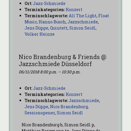
Ort:
Jazz-Schmiede
Terminkategorien:
Konzert
Terminschlagworte:
All The Light
,
Float
Music
,
Hanno Busch
,
Jazzschmiede
,
Jens Düppe
,
Quintett
,
Simon Seidl
,
Volker Heinze
Nico Brandenburg & Friends @
Jazzschmiede Düsseldorf
06/11/2018 8:00 p.m.
–
10:30 p.m.
Ort:
Jazz-Schmiede
Terminkategorien:
Konzert
Terminschlagworte:
Jazzschmiede
,
Jens Düppe
,
Nico Brandenburg
,
Sessionopener
,
Simon Seidl
Nico Brandenburg b, Simon Seidl p,
Matthias Bergmann tp, Jens Düppe dr