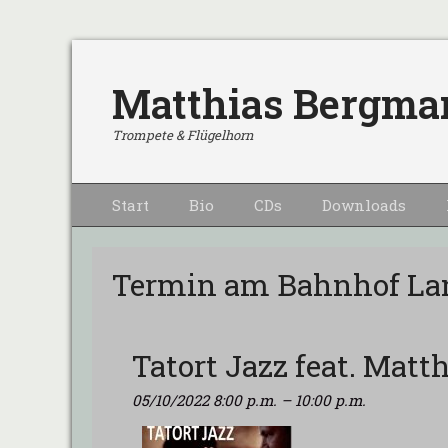
Matthias Bergma
Trompete & Flügelhorn
Primärmenu
Weiter
Start
Bio
CDs
Downloads
zum
Inhalt
Termin am
Bahnhof La
Tatort Jazz feat. Ma
05/10/2022 8:00 p.m.
–
10:00 p.m.