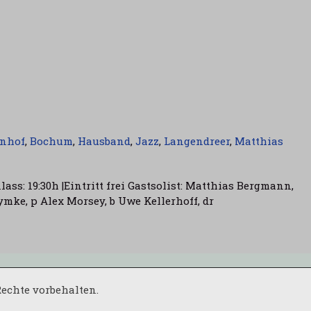
nhof
,
Bochum
,
Hausband
,
Jazz
,
Langendreer
,
Matthias
ss: 19:30h |Eintritt frei Gastsolist: Matthias Bergmann,
mke, p Alex Morsey, b Uwe Kellerhoff, dr
 Rechte vorbehalten.