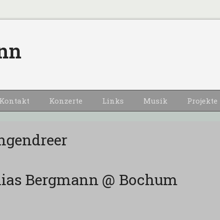
nn
Kontakt
Konzerte
Links
Musik
Projekte
ngendreer
tthias Bergmann @ Bochum