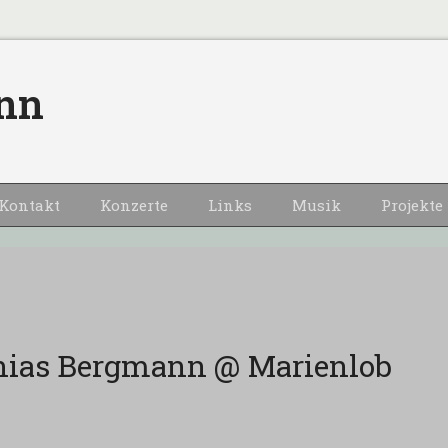
nn
Kontakt
Konzerte
Links
Musik
Projekte
thias Bergmann @ Marienlob