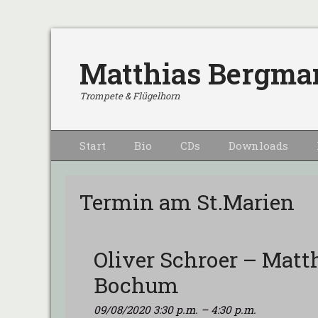
Matthias Bergma
Trompete & Flügelhorn
Primärmenu
Weiter
Start
Bio
CDs
Downloads
zum
Inhalt
Termin am
St.Marien
Oliver Schroer – Mat
Bochum
09/08/2020 3:30 p.m.
–
4:30 p.m.