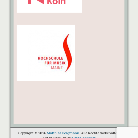
Copyright © 2026
Matthias Bergmann
. Alle Rechte vorbehalten.
Catch Base Pro by
Catch Themes