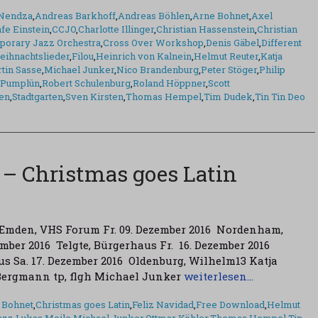
Nendza
,
Andreas Barkhoff
,
Andreas Böhlen
,
Arne Bohnet
,
Axel
fe Einstein
,
CCJO
,
Charlotte Illinger
,
Christian Hassenstein
,
Christian
porary Jazz Orchestra
,
Cross Over Workshop
,
Denis Gäbel
,
Different
eihnachtslieder
,
Filou
,
Heinrich von Kalnein
,
Helmut Reuter
,
Katja
tin Sasse
,
Michael Junker
,
Nico Brandenburg
,
Peter Stöger
,
Philip
p Pumplün
,
Robert Schulenburg
,
Roland Höppner
,
Scott
len
,
Stadtgarten
,
Sven Kirsten
,
Thomas Hempel
,
Tim Dudek
,
Tin Tin Deo
 – Christmas goes Latin
6 Emden, VHS Forum Fr. 09. Dezember 2016 Nordenham,
ember 2016 Telgte, Bürgerhaus Fr. 16. Dezember 2016
s Sa. 17. Dezember 2016 Oldenburg, Wilhelm13 Katja
Bergmann tp, flgh Michael Junker
weiterlesen…
 Bohnet
,
Christmas goes Latin
,
Feliz Navidad
,
Free Download
,
Helmut