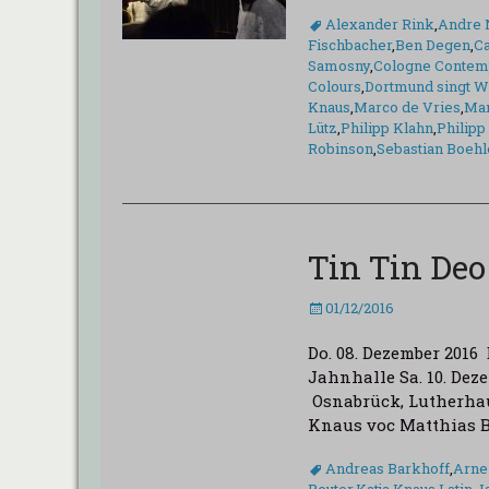
Schlagworte
Alexander Rink
,
Andre 
Fischbacher
,
Ben Degen
,
Ca
Samosny
,
Cologne Contem
Colours
,
Dortmund singt W
Knaus
,
Marco de Vries
,
Mar
Lütz
,
Philipp Klahn
,
Philip
Robinson
,
Sebastian Boeh
Tin Tin Deo
Veröffentlicht
01/12/2016
am
Do. 08. Dezember 201
Jahnhalle Sa. 10. Dez
Osnabrück, Lutherhau
Knaus voc Matthias 
Schlagworte
Andreas Barkhoff
,
Arne