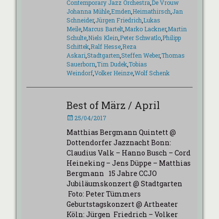
Contemporary Jazz Orchestra
,
De Vrouw
Johanna Mühle
,
Emden
,
Heimathirsch
,
Jan
Schneider
,
Jürgen Friedrich
,
Lukas
Meile
,
Marcus Bartelt
,
Marko Lackner
,
Martin
Schulte
,
Niels Klein
,
Peter Schwatlo
,
Philipp
Schittek
,
Ralf Hesse
,
Reza
Askari
,
Stadtgarten
,
Steffen Weber
,
Thomas
Sauerborn
,
Tim Dudek
,
Tobias
Weindorf
,
Volker Heinze
,
Wolf Schenk
Best of März / April
Veröffentlicht
25/04/2017
am
Matthias Bergmann Quintett @
Dottendorfer Jazznacht Bonn:
Claudius Valk – Hanno Busch – Cord
Heineking – Jens Düppe – Matthias
Bergmann 15 Jahre CCJO
Jubiläumskonzert @ Stadtgarten
Foto: Peter Tümmers
Geburtstagskonzert @ Artheater
Köln: Jürgen Friedrich – Volker