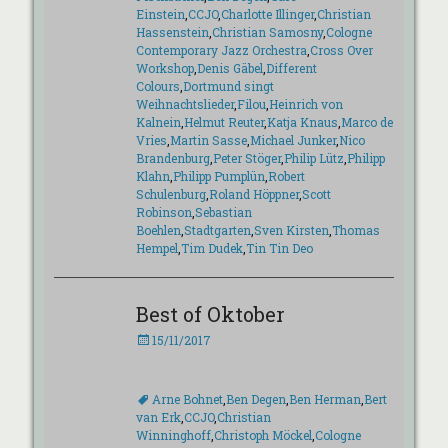
Einstein
,
CCJO
,
Charlotte Illinger
,
Christian
Hassenstein
,
Christian Samosny
,
Cologne
Contemporary Jazz Orchestra
,
Cross Over
Workshop
,
Denis Gäbel
,
Different
Colours
,
Dortmund singt
Weihnachtslieder
,
Filou
,
Heinrich von
Kalnein
,
Helmut Reuter
,
Katja Knaus
,
Marco de
Vries
,
Martin Sasse
,
Michael Junker
,
Nico
Brandenburg
,
Peter Stöger
,
Philip Lütz
,
Philipp
Klahn
,
Philipp Pumplün
,
Robert
Schulenburg
,
Roland Höppner
,
Scott
Robinson
,
Sebastian
Boehlen
,
Stadtgarten
,
Sven Kirsten
,
Thomas
Hempel
,
Tim Dudek
,
Tin Tin Deo
Best of Oktober
Veröffentlicht
15/11/2017
am
Schlagworte
Arne Bohnet
,
Ben Degen
,
Ben Herman
,
Bert
van Erk
,
CCJO
,
Christian
Winninghoff
,
Christoph Möckel
,
Cologne