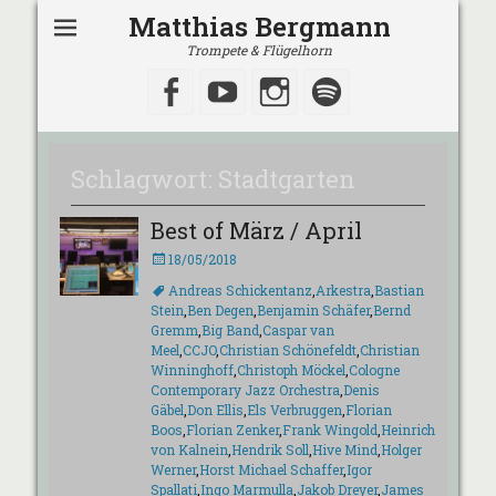
Matthias Bergmann
Trompete & Flügelhorn
Facebook
YouTube
Instagram
Spotify
Schlagwort:
Stadtgarten
Best of März / April
Veröffentlicht
18/05/2018
am
Schlagworte
Andreas Schickentanz
,
Arkestra
,
Bastian
Stein
,
Ben Degen
,
Benjamin Schäfer
,
Bernd
Gremm
,
Big Band
,
Caspar van
Meel
,
CCJO
,
Christian Schönefeldt
,
Christian
Winninghoff
,
Christoph Möckel
,
Cologne
Contemporary Jazz Orchestra
,
Denis
Gäbel
,
Don Ellis
,
Els Verbruggen
,
Florian
Boos
,
Florian Zenker
,
Frank Wingold
,
Heinrich
von Kalnein
,
Hendrik Soll
,
Hive Mind
,
Holger
Werner
,
Horst Michael Schaffer
,
Igor
Spallati
,
Ingo Marmulla
,
Jakob Dreyer
,
James