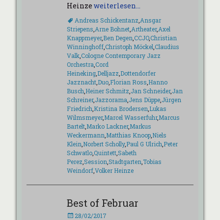
Heinze
weiterlesen…
Schlagworte
Andreas Schickentanz
,
Ansgar
Striepens
,
Arne Bohnet
,
Artheater
,
Axel
Knappmeyer
,
Ben Degen
,
CCJO
,
Christian
Winninghoff
,
Christoph Möckel
,
Claudius
Valk
,
Cologne Contemporary Jazz
Orchestra
,
Cord
Heineking
,
Delljazz
,
Dottendorfer
Jazznacht
,
Duo
,
Florian Ross
,
Hanno
Busch
,
Heiner Schmitz
,
Jan Schneider
,
Jan
Schreiner
,
Jazzorama
,
Jens Düppe
,
Jürgen
Friedrich
,
Kristina Brodersen
,
Lukas
Wilmsmeyer
,
Marcel Wasserfuhr
,
Marcus
Bartelt
,
Marko Lackner
,
Markus
Weckermann
,
Matthias Knoop
,
Niels
Klein
,
Norbert Scholly
,
Paul G Ulrich
,
Peter
Schwatlo
,
Quintett
,
Sabeth
Perez
,
Session
,
Stadtgarten
,
Tobias
Weindorf
,
Volker Heinze
Best of Februar
Veröffentlicht
28/02/2017