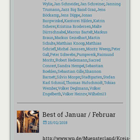
Wylie
,
Jan Schneider
,
Jan Schreiner
,
Janning
Trumann
,
Jazz Big Band Graz
,
Jens
Böckamp
,
Jens Düppe
,
Jonas
Burgwinkel
,
Kantorei Hilden
,
Katrin
Scherer
,
Kristina Brodersen
,
Malte
Dürrschnabel
,
Marcus Bartelt
,
Markus
Braun
,
Markus Geiselhart
,
Martin
Schulte
,
Matthias Knoop
,
Matthias
Schriefl
,
Michel Janssen
,
Moritz Weesp
,
Peter
Gall
,
Peter Schwebs
,
Pumpwerk
,
Raimund
Moritz
,
Robert Hedemann
,
Sacred
Concert
,
Sandra Hempel
,
Sebastian
Boehlen
,
Sebastian Gille
,
Shannon
Barnett
,
Silvio Morger
,
Stadtgarten
,
Stefan
Karl Schmid
,
Thomas Hufschmidt
,
Tobias
Wember
,
Volker Deglmann
,
Volker
Engelberth
,
Volker Heinze
,
Wilhelm13
Best of Januar / Februar
Veröffentlicht
25/02/2018
am
http://www.wn.de/Muensterland/Kreis-