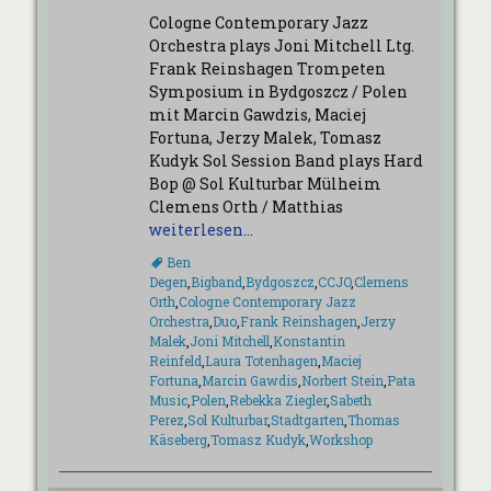
am
Cologne Contemporary Jazz
Orchestra plays Joni Mitchell Ltg.
Frank Reinshagen Trompeten
Symposium in Bydgoszcz / Polen
mit Marcin Gawdzis, Maciej
Fortuna, Jerzy Malek, Tomasz
Kudyk Sol Session Band plays Hard
Bop @ Sol Kulturbar Mülheim
Clemens Orth / Matthias
weiterlesen…
Schlagworte
Ben
Degen
,
Bigband
,
Bydgoszcz
,
CCJO
,
Clemens
Orth
,
Cologne Contemporary Jazz
Orchestra
,
Duo
,
Frank Reinshagen
,
Jerzy
Malek
,
Joni Mitchell
,
Konstantin
Reinfeld
,
Laura Totenhagen
,
Maciej
Fortuna
,
Marcin Gawdis
,
Norbert Stein
,
Pata
Music
,
Polen
,
Rebekka Ziegler
,
Sabeth
Perez
,
Sol Kulturbar
,
Stadtgarten
,
Thomas
Käseberg
,
Tomasz Kudyk
,
Workshop