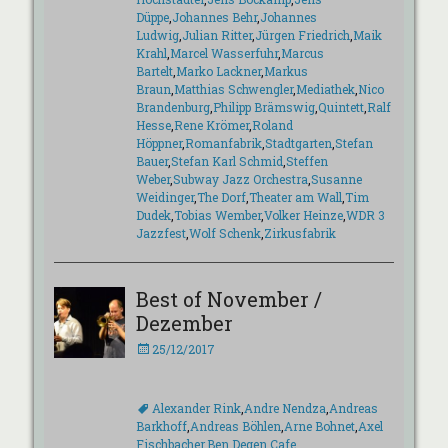
Düppe
,
Johannes Behr
,
Johannes
Ludwig
,
Julian Ritter
,
Jürgen Friedrich
,
Maik
Krahl
,
Marcel Wasserfuhr
,
Marcus
Bartelt
,
Marko Lackner
,
Markus
Braun
,
Matthias Schwengler
,
Mediathek
,
Nico
Brandenburg
,
Philipp Brämswig
,
Quintett
,
Ralf
Hesse
,
Rene Krömer
,
Roland
Höppner
,
Romanfabrik
,
Stadtgarten
,
Stefan
Bauer
,
Stefan Karl Schmid
,
Steffen
Weber
,
Subway Jazz Orchestra
,
Susanne
Weidinger
,
The Dorf
,
Theater am Wall
,
Tim
Dudek
,
Tobias Wember
,
Volker Heinze
,
WDR 3
Jazzfest
,
Wolf Schenk
,
Zirkusfabrik
Best of November /
Dezember
Veröffentlicht
25/12/2017
am
Schlagworte
Alexander Rink
,
Andre Nendza
,
Andreas
Barkhoff
,
Andreas Böhlen
,
Arne Bohnet
,
Axel
Fischbacher
,
Ben Degen
,
Cafe