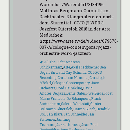
Warendorf/Warendorf/3134196-
Matthias-Bergmann-Quintett-im-
Dachtheater-Klangmalereien-nach-
dem-Sturmtief CCJO @ WDR 3
Jazzfest Gütersloh 2018 in der Arte
Mediathek:
https://www.arte.tv/de/videos/079676-
007-A/cologne-contemporary-jazz-
orchestra-wdr-3-jazzfest/
Schlagworte
All The Light
,
Andreas
Schickentanz
,
Arte
,
Axel Fischbacher
,
Ben
Degen
,
Birdland
,
Cay Schmitz
,
CCJO
,
CD
Recording
,
Christian Hammer
,
Christoph
Möckel
,
Cologne Contemporary Jazz
Orchestra
,
Cord Heineking
,
David
Andres
,
Delljazz
,
Denis Gäbel
,
Five Birds
,
Float
Music
,
Francois De Ribaupierre
,
Frank
Sackenheim
,
Galerie Werkstatt
,
Günter
Bollmann
,
Gütersloh
,
Hanno Busch
,
Hendrik
Soll
,
Jan Klare
,
Jan Schneider
,
Jan
Schreiner
,
Janning
Trumann
,
Jazzschmiede
,
Jean Paul
Hochstädter
,
Jens Böckamp
,
Jens