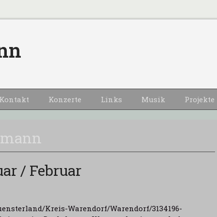
nn
Kontakt
Konzerte
Links
Musik
Projekte
llmann
uar / Februar
ensterland/Kreis-Warendorf/Warendorf/3134196-