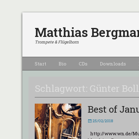
Matthias Bergma
Trompete & Flügelhorn
Primärmenu
Weiter
Start
Bio
CDs
Downloads
zum
Inhalt
Schlagwort:
Günter Bo
Best of Jan
Veröffentlicht
25/02/2018
am
http://www.wn.de/Mu