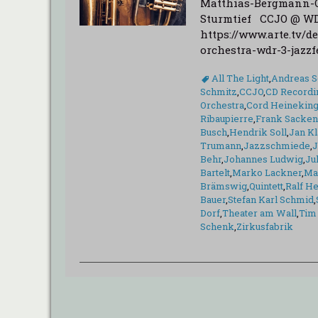
Matthias-Bergmann-Q
Sturmtief CCJO @ WDR
https://www.arte.tv/d
orchestra-wdr-3-jazz
Schlagworte
All The Light
,
Andreas S
Schmitz
,
CCJO
,
CD Recordi
Orchestra
,
Cord Heinekin
Ribaupierre
,
Frank Sacke
Busch
,
Hendrik Soll
,
Jan Kl
Trumann
,
Jazzschmiede
,
J
Behr
,
Johannes Ludwig
,
Jul
Bartelt
,
Marko Lackner
,
Ma
Brämswig
,
Quintett
,
Ralf H
Bauer
,
Stefan Karl Schmid
,
Dorf
,
Theater am Wall
,
Tim
Schenk
,
Zirkusfabrik