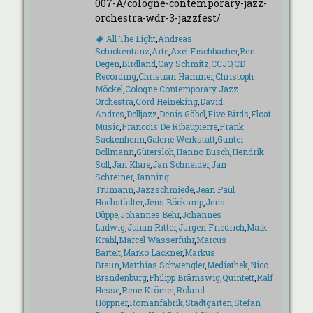
007-A/cologne-contemporary-jazz-
orchestra-wdr-3-jazzfest/
Schlagworte
All The Light
,
Andreas
Schickentanz
,
Arte
,
Axel Fischbacher
,
Ben
Degen
,
Birdland
,
Cay Schmitz
,
CCJO
,
CD
Recording
,
Christian Hammer
,
Christoph
Möckel
,
Cologne Contemporary Jazz
Orchestra
,
Cord Heineking
,
David
Andres
,
Delljazz
,
Denis Gäbel
,
Five Birds
,
Float
Music
,
Francois De Ribaupierre
,
Frank
Sackenheim
,
Galerie Werkstatt
,
Günter
Bollmann
,
Gütersloh
,
Hanno Busch
,
Hendrik
Soll
,
Jan Klare
,
Jan Schneider
,
Jan
Schreiner
,
Janning
Trumann
,
Jazzschmiede
,
Jean Paul
Hochstädter
,
Jens Böckamp
,
Jens
Düppe
,
Johannes Behr
,
Johannes
Ludwig
,
Julian Ritter
,
Jürgen Friedrich
,
Maik
Krahl
,
Marcel Wasserfuhr
,
Marcus
Bartelt
,
Marko Lackner
,
Markus
Braun
,
Matthias Schwengler
,
Mediathek
,
Nico
Brandenburg
,
Philipp Brämswig
,
Quintett
,
Ralf
Hesse
,
Rene Krömer
,
Roland
Höppner
,
Romanfabrik
,
Stadtgarten
,
Stefan