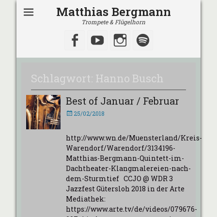
Matthias Bergmann
Trompete & Flügelhorn
Facebook
YouTube
Instagram
Spotify
Schlagwort:
Hanno Busch
Best of Januar / Februar
Veröffentlicht
25/02/2018
am
http://www.wn.de/Muensterland/Kreis-
Warendorf/Warendorf/3134196-
Matthias-Bergmann-Quintett-im-
Dachtheater-Klangmalereien-nach-
dem-Sturmtief CCJO @ WDR 3
Jazzfest Gütersloh 2018 in der Arte
Mediathek:
https://www.arte.tv/de/videos/079676-