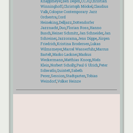
Knappmeyer
,
Ben Degen
,
CCJO
,
Christian
Winninghoff
,
Christoph Möckel
,
Claudius
Valk
,
Cologne Contemporary Jazz
Orchestra
,
Cord
Heineking
,
Delljazz
,
Dottendorfer
Jazznacht
,
Duo
,
Florian Ross
,
Hanno
Busch
,
Heiner Schmitz
,
Jan Schneider
,
Jan
Schreiner
,
Jazzorama
,
Jens Düppe
,
Jürgen
Friedrich
,
Kristina Brodersen
,
Lukas
Wilmsmeyer
,
Marcel Wasserfuhr
,
Marcus
Bartelt
,
Marko Lackner
,
Markus
Weckermann
,
Matthias Knoop
,
Niels
Klein
,
Norbert Scholly
,
Paul G Ulrich
,
Peter
Schwatlo
,
Quintett
,
Sabeth
Perez
,
Session
,
Stadtgarten
,
Tobias
Weindorf
,
Volker Heinze