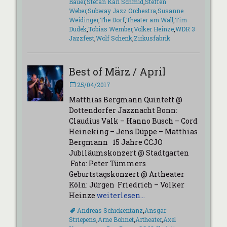
Bauer
,
Stefan Karl Schmid
,
Steffen
Weber
,
Subway Jazz Orchestra
,
Susanne
Weidinger
,
The Dorf
,
Theater am Wall
,
Tim
Dudek
,
Tobias Wember
,
Volker Heinze
,
WDR 3
Jazzfest
,
Wolf Schenk
,
Zirkusfabrik
Best of März / April
Veröffentlicht
25/04/2017
am
Matthias Bergmann Quintett @
Dottendorfer Jazznacht Bonn:
Claudius Valk – Hanno Busch – Cord
Heineking – Jens Düppe – Matthias
Bergmann 15 Jahre CCJO
Jubiläumskonzert @ Stadtgarten
Foto: Peter Tümmers
Geburtstagskonzert @ Artheater
Köln: Jürgen Friedrich – Volker
Heinze
weiterlesen…
Schlagworte
Andreas Schickentanz
,
Ansgar
Striepens
,
Arne Bohnet
,
Artheater
,
Axel