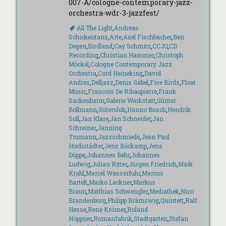
007-A/cologne-contemporary-jazz-
orchestra-wdr-3-jazzfest/
Schlagworte
All The Light
,
Andreas
Schickentanz
,
Arte
,
Axel Fischbacher
,
Ben
Degen
,
Birdland
,
Cay Schmitz
,
CCJO
,
CD
Recording
,
Christian Hammer
,
Christoph
Möckel
,
Cologne Contemporary Jazz
Orchestra
,
Cord Heineking
,
David
Andres
,
Delljazz
,
Denis Gäbel
,
Five Birds
,
Float
Music
,
Francois De Ribaupierre
,
Frank
Sackenheim
,
Galerie Werkstatt
,
Günter
Bollmann
,
Gütersloh
,
Hanno Busch
,
Hendrik
Soll
,
Jan Klare
,
Jan Schneider
,
Jan
Schreiner
,
Janning
Trumann
,
Jazzschmiede
,
Jean Paul
Hochstädter
,
Jens Böckamp
,
Jens
Düppe
,
Johannes Behr
,
Johannes
Ludwig
,
Julian Ritter
,
Jürgen Friedrich
,
Maik
Krahl
,
Marcel Wasserfuhr
,
Marcus
Bartelt
,
Marko Lackner
,
Markus
Braun
,
Matthias Schwengler
,
Mediathek
,
Nico
Brandenburg
,
Philipp Brämswig
,
Quintett
,
Ralf
Hesse
,
Rene Krömer
,
Roland
Höppner
,
Romanfabrik
,
Stadtgarten
,
Stefan