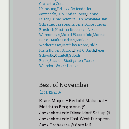
Orchestra
,
Cord
Heineking
,
Delljazz
,
Dottendorfer
Jazznacht
,
Duo
,
Florian Ross
,
Hanno
Busch
,
Heiner Schmitz
,
Jan Schneider
,
Jan
Schreiner
,
Jazzorama
,
Jens Düppe
,
Jürgen
Friedrich
,
Kristina Brodersen
,
Lukas
Wilmsmeyer
,
Marcel Wasserfuhr
,
Marcus
Bartelt
,
Marko Lackner
,
Markus
Weckermann
,
Matthias Knoop
,
Niels
Klein
,
Norbert Scholly
,
Paul G Ulrich
,
Peter
Schwatlo
,
Quintett
,
Sabeth
Perez
,
Session
,
Stadtgarten
,
Tobias
Weindorf
,
Volker Heinze
Best of November
Veröffentlicht
01/12/2016
am
Klaus Mages – Bertold Matschat –
Matthias Bergmann @
Jazzschmiede Düsseldorf Set-up @
Jazzschmiede East West European
Jazz Orchestra @ domicil