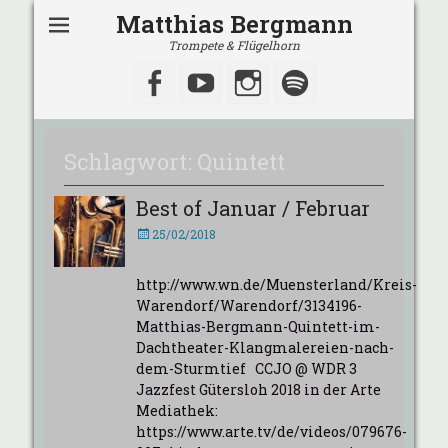
Matthias Bergmann
Trompete & Flügelhorn
Facebook
YouTube
Instagram
Spotify
Schlagwort:
Quintett
Best of Januar / Februar
Veröffentlicht
25/02/2018
am
http://www.wn.de/Muensterland/Kreis-
Warendorf/Warendorf/3134196-
Matthias-Bergmann-Quintett-im-
Dachtheater-Klangmalereien-nach-
dem-Sturmtief CCJO @ WDR 3
Jazzfest Gütersloh 2018 in der Arte
Mediathek:
https://www.arte.tv/de/videos/079676-