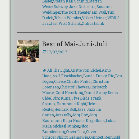
Bauer
,
Stefan Karl Schmid
,
Steffen
Weber
,
Subway Jazz Orchestra
,
Susanne
Weidinger
,
The Dorf
,
Theater am Wall
,
Tim
Dudek
,
Tobias Wember
,
Volker Heinze
,
WDR 3
Jazzfest
,
Wolf Schenk
,
Zirkusfabrik
Best of Mai-Juni-Juli
Veröffentlicht
17/07/2017
am
Schlagworte
All The Light
,
Anette von Eichel
,
Arno
Haas
,
Axel Fischbacher
,
Banda Funky Rio
,
Ben
Degen
,
Cavete
,
Charlie Parker
,
Christian
Lorenzen
,
Christof Thewes
,
Christoph
Möckel
,
Cord Heineking
,
Daniel Schay
,
Denis
Gäbel
,
Dirk Kunz
,
Five Birds
,
Frank
Spaniol
,
Hammond Night
,
Helmut
Reuter
,
Hendrik Soll
,
Jazz
,
Jazz im
Garten
,
Jazzrally
,
Jörg Enz
,
Jörg
Kaufmann
,
Katja Knaus
,
Koppelkerk
,
Lukas
Meile
,
Michael Junker
,
Nico
Brandenburg
,
Oliver Lutz
,
Oliver
Schroer
,
Philipp Brämswig
,
Quintett
,
Reinhold