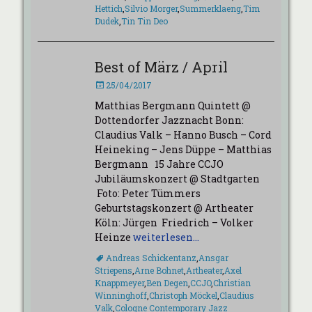
Hettich
,
Silvio Morger
,
Summerklaeng
,
Tim
Dudek
,
Tin Tin Deo
Best of März / April
Veröffentlicht
25/04/2017
am
Matthias Bergmann Quintett @
Dottendorfer Jazznacht Bonn:
Claudius Valk – Hanno Busch – Cord
Heineking – Jens Düppe – Matthias
Bergmann 15 Jahre CCJO
Jubiläumskonzert @ Stadtgarten
Foto: Peter Tümmers
Geburtstagskonzert @ Artheater
Köln: Jürgen Friedrich – Volker
Heinze
weiterlesen…
Schlagworte
Andreas Schickentanz
,
Ansgar
Striepens
,
Arne Bohnet
,
Artheater
,
Axel
Knappmeyer
,
Ben Degen
,
CCJO
,
Christian
Winninghoff
,
Christoph Möckel
,
Claudius
Valk
,
Cologne Contemporary Jazz