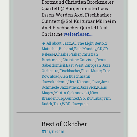
Dortmund Christian Brockmeier
Quartett @ Bürgermeisterhaus
Essen-Werden Axel Fischbacher
Quintett @ Sol Kulturbar Mülheim
Axel Fischbacher Quintett feat.
Christine
weiterlesen…
Schlagworte
All about Jazz
,
All The Light
,
Bertold
Matschat
,
Bigband
,
Blue Monday
,
CD
,
CD
Release
,
Charlie Parker
,
Christian
Brockmeier
,
Christine Corvisier
,
Denis
Gäbel
,
domicil
,
East West European Jazz
Orchestra
,
Fischbacher
,
Float Music
,
Free
Download
,
Glen Buschmann
Jazzakademie
,
Herr Nilsson
,
Jazz
,
Jazz
Schmiede
,
Jazzattack
,
JazzSick
,
Klaus
Mages
,
Martin Gjakonovski
,
Nico
Brandenburg
,
Quintett
,
Sol Kulturbar
,
Tim
Dudek
,
Tour
,
WDR Jazzpreis
Best of Oktober
Veröffentlicht
01/11/2016