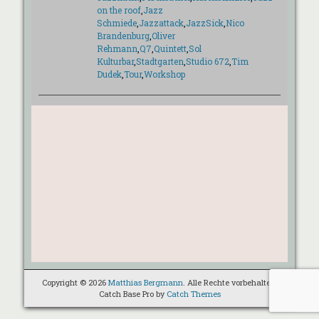
on the roof
,
Jazz
Schmiede
,
Jazzattack
,
JazzSick
,
Nico
Brandenburg
,
Oliver
Rehmann
,
Q7
,
Quintett
,
Sol
Kulturbar
,
Stadtgarten
,
Studio 672
,
Tim
Dudek
,
Tour
,
Workshop
Copyright © 2026
Matthias Bergmann
. Alle Rechte vorbehalten.
Catch Base Pro by
Catch Themes