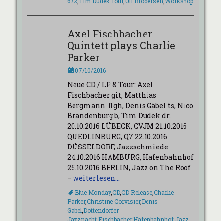
672
,
Tim Dudek
,
Tour
,
Uli Brodersen
,
Workshop
Axel Fischbacher
Quintett plays Charlie
Parker
Veröffentlicht
07/10/2016
am
Neue CD / LP & Tour: Axel
Fischbacher git, Matthias
Bergmann flgh, Denis Gäbel ts, Nico
Brandenburg b, Tim Dudek dr.
20.10.2016 LÜBECK, CVJM 21.10.2016
QUEDLINBURG, Q7 22.10.2016
DÜSSELDORF, Jazzschmiede
24.10.2016 HAMBURG, Hafenbahnhof
25.10.2016 BERLIN, Jazz on The Roof
–
weiterlesen…
Schlagworte
Blue Monday
,
CD
,
CD Release
,
Charlie
Parker
,
Christine Corvisier
,
Denis
Gäbel
,
Dottendorfer
Jazznacht
,
Fischbacher
,
Hafenbahnhof
,
Jazz