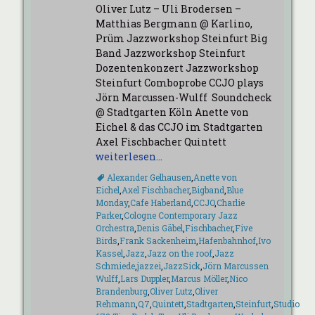
am
Oliver Lutz – Uli Brodersen –
Matthias Bergmann @ Karlino,
Prüm Jazzworkshop Steinfurt Big
Band Jazzworkshop Steinfurt
Dozentenkonzert Jazzworkshop
Steinfurt Comboprobe CCJO plays
Jörn Marcussen-Wulff Soundcheck
@ Stadtgarten Köln Anette von
Eichel & das CCJO im Stadtgarten
Axel Fischbacher Quintett
weiterlesen…
Schlagworte
Alexander Gelhausen
,
Anette von
Eichel
,
Axel Fischbacher
,
Bigband
,
Blue
Monday
,
Cafe Haberland
,
CCJO
,
Charlie
Parker
,
Cologne Contemporary Jazz
Orchestra
,
Denis Gäbel
,
Fischbacher
,
Five
Birds
,
Frank Sackenheim
,
Hafenbahnhof
,
Ivo
Kassel
,
Jazz
,
Jazz on the roof
,
Jazz
Schmiede
,
jazzei
,
JazzSick
,
Jörn Marcussen
Wulff
,
Lars Duppler
,
Marcus Möller
,
Nico
Brandenburg
,
Oliver Lutz
,
Oliver
Rehmann
,
Q7
,
Quintett
,
Stadtgarten
,
Steinfurt
,
Studio