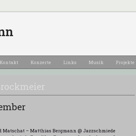
nn
Kontakt
Konzerte
Links
Musik
Projekte
Brockmeier
vember
ld Matschat – Matthias Bergmann @ Jazzschmiede