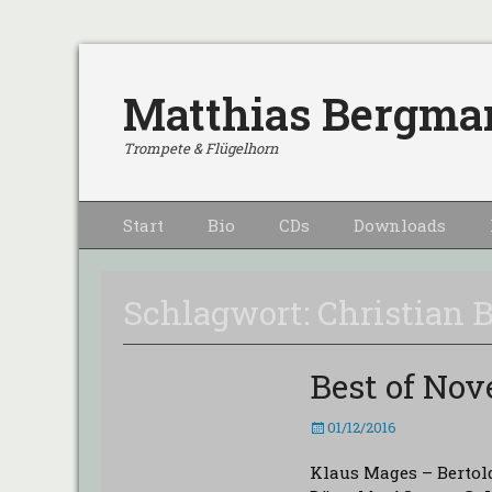
Matthias Bergma
Trompete & Flügelhorn
Primärmenu
Weiter
Start
Bio
CDs
Downloads
zum
Inhalt
Schlagwort:
Christian 
Best of No
Veröffentlicht
01/12/2016
am
Klaus Mages – Berto