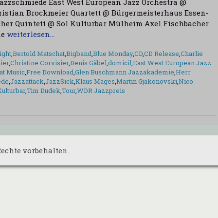
Jazzschmiede East West European Jazz Orchestra @
istian Brockmeier Quartett @ Bürgermeisterhaus Essen-
her Quintett @ Sol Kulturbar Mülheim Axel Fischbacher
ne
weiterlesen…
ight
,
Bertold Matschat
,
Bigband
,
Blue Monday
,
CD
,
CD Release
,
Charlie
ier
,
Christine Corvisier
,
Denis Gäbel
,
domicil
,
East West European Jazz
at Music
,
Free Download
,
Glen Buschmann Jazzakademie
,
Herr
ede
,
Jazzattack
,
JazzSick
,
Klaus Mages
,
Martin Gjakonovski
,
Nico
Kulturbar
,
Tim Dudek
,
Tour
,
WDR Jazzpreis
 Rechte vorbehalten.