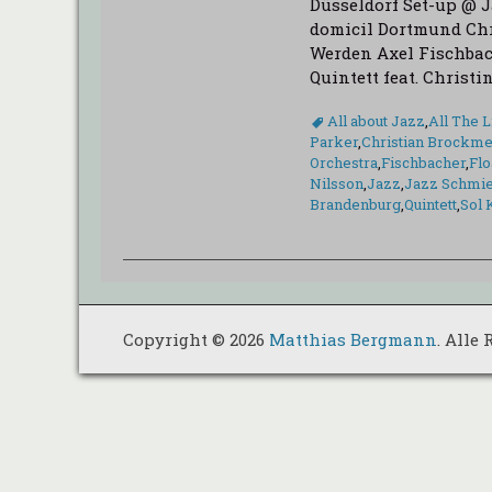
Düsseldorf Set-up @ 
domicil Dortmund Chr
Werden Axel Fischbac
Quintett feat. Christi
Schlagworte
All about Jazz
,
All The L
Parker
,
Christian Brockme
Orchestra
,
Fischbacher
,
Flo
Nilsson
,
Jazz
,
Jazz Schmi
Brandenburg
,
Quintett
,
Sol 
Copyright © 2026
Matthias Bergmann
. Alle