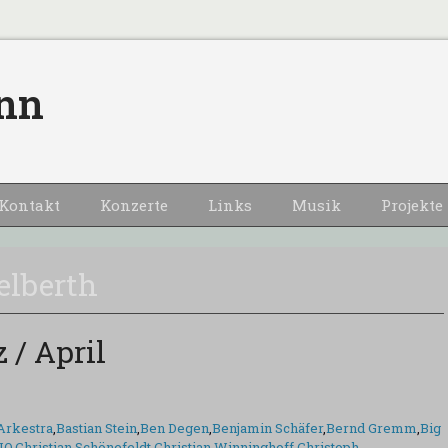
nn
Kontakt
Konzerte
Links
Musik
Projekte
elberth
 / April
Arkestra
,
Bastian Stein
,
Ben Degen
,
Benjamin Schäfer
,
Bernd Gremm
,
Big
JO
,
Christian Schönefeldt
,
Christian Winninghoff
,
Christoph