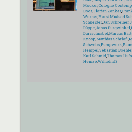
Möckel
,
Cologne Contempo
Boos
,
Florian Zenker
,
Fran
Werner
,
Horst Michael Sch
Schneider
,
Jan Schreiner
,
J
Düppe
,
Jonas Burgwinkel
,
Dürrschnabel
,
Marcus Bart
Knoop
,
Matthias Schriefl
,
M
Schwebs
,
Pumpwerk
,
Raim
Hempel
,
Sebastian Boehle
Karl Schmid
,
Thomas Hufs
Heinze
,
Wilhelm13