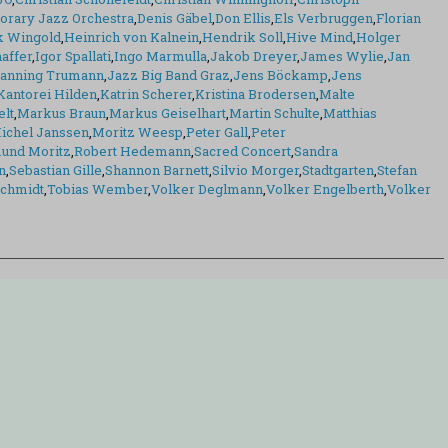
rary Jazz Orchestra
,
Denis Gäbel
,
Don Ellis
,
Els Verbruggen
,
Florian
k Wingold
,
Heinrich von Kalnein
,
Hendrik Soll
,
Hive Mind
,
Holger
affer
,
Igor Spallati
,
Ingo Marmulla
,
Jakob Dreyer
,
James Wylie
,
Jan
anning Trumann
,
Jazz Big Band Graz
,
Jens Böckamp
,
Jens
Kantorei Hilden
,
Katrin Scherer
,
Kristina Brodersen
,
Malte
elt
,
Markus Braun
,
Markus Geiselhart
,
Martin Schulte
,
Matthias
ichel Janssen
,
Moritz Weesp
,
Peter Gall
,
Peter
und Moritz
,
Robert Hedemann
,
Sacred Concert
,
Sandra
n
,
Sebastian Gille
,
Shannon Barnett
,
Silvio Morger
,
Stadtgarten
,
Stefan
chmidt
,
Tobias Wember
,
Volker Deglmann
,
Volker Engelberth
,
Volker