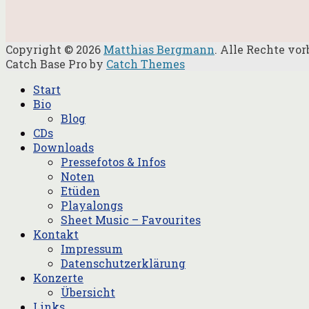
Copyright © 2026
Matthias Bergmann
. Alle Rechte vor
Catch Base Pro by
Catch Themes
Nach
Start
oben
Bio
scrollen
Blog
CDs
Downloads
Pressefotos & Infos
Noten
Etüden
Playalongs
Sheet Music – Favourites
Kontakt
Impressum
Datenschutzerklärung
Konzerte
Übersicht
Links