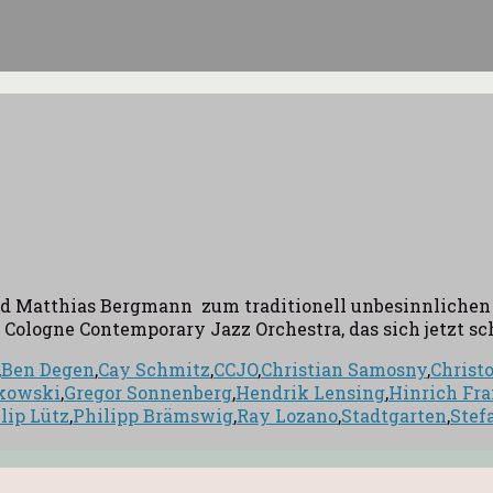
d Matthias Bergmann zum traditionell unbesinnlichen 
logne Contemporary Jazz Orchestra, das sich jetzt sch
,
Ben Degen
,
Cay Schmitz
,
CCJO
,
Christian Samosny
,
Christ
nkowski
,
Gregor Sonnenberg
,
Hendrik Lensing
,
Hinrich Fr
lip Lütz
,
Philipp Brämswig
,
Ray Lozano
,
Stadtgarten
,
Stef