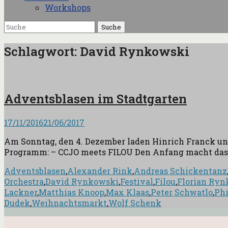
Workshops
Suche
Suche
nach:
Schlagwort:
David Rynkowski
Adventsblasen im Stadtgarten
Veröffentlicht
17/11/2016
21/06/2017
am
Am Sonntag, den 4. Dezember laden Hinrich Franck un
Programm: – CCJO meets FILOU Den Anfang macht das Co
Schlagworte
Adventsblasen
,
Alexander Rink
,
Andreas Schickentanz
Orchestra
,
David Rynkowski
,
Festival
,
Filou
,
Florian Ry
Lackner
,
Matthias Knoop
,
Max Klaas
,
Peter Schwatlo
,
Phi
Dudek
,
Weihnachtsmarkt
,
Wolf Schenk