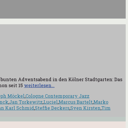
bunten Adventsabend in den Kölner Stadtgarten: Das
on seit 15
weiterlesen…
oph Möckel
,
Cologne Contemporary Jazz
anck
,
Jan Torkewitz
,
Luciel
,
Marcus Bartelt
,
Marko
an Karl Schmid
,
Steffie Deckers
,
Sven Kirsten
,
Tim