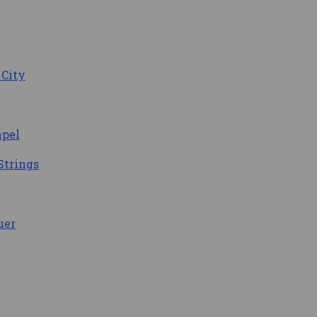
 City
mpel
Strings
uer