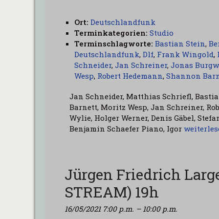
Ort:
Deutschlandfunk
Terminkategorien:
Studio
Terminschlagworte:
Bastian Stein
,
Be
Deutschlandfunk
,
Dlf
,
Frank Wingold
,
Schneider
,
Jan Schreiner
,
Jonas Burgw
Wesp
,
Robert Hedemann
,
Shannon Barn
Jan Schneider, Matthias Schriefl, Bast
Barnett, Moritz Wesp, Jan Schreiner, R
Wylie, Holger Werner, Denis Gäbel, Ste
Benjamin Schaefer Piano, Igor
weiterle
Jürgen Friedrich Lar
STREAM) 19h
16/05/2021 7:00 p.m.
–
10:00 p.m.