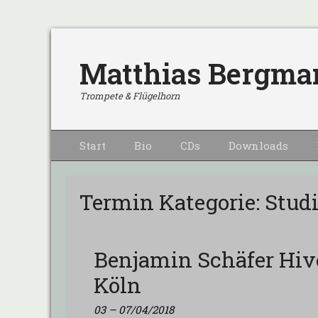
Matthias Bergma
Trompete & Flügelhorn
Primärmenu
Weiter
Start
Bio
CDs
Downloads
zum
Inhalt
Termin Kategorie:
Stud
Benjamin Schäfer Hiv
Köln
03
–
07/04/2018