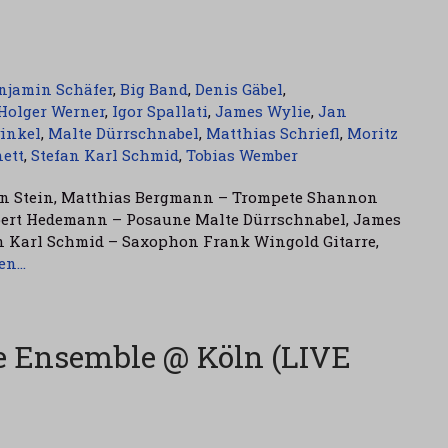
njamin Schäfer
,
Big Band
,
Denis Gäbel
,
Holger Werner
,
Igor Spallati
,
James Wylie
,
Jan
inkel
,
Malte Dürrschnabel
,
Matthias Schriefl
,
Moritz
ett
,
Stefan Karl Schmid
,
Tobias Wember
ian Stein, Matthias Bergmann – Trompete Shannon
obert Hedemann – Posaune Malte Dürrschnabel, James
fan Karl Schmid – Saxophon Frank Wingold Gitarre,
sen…
ge Ensemble @ Köln (LIVE