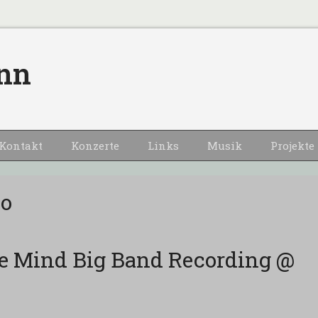
nn
Kontakt
Konzerte
Links
Musik
Projekte
io
e Mind Big Band Recording @