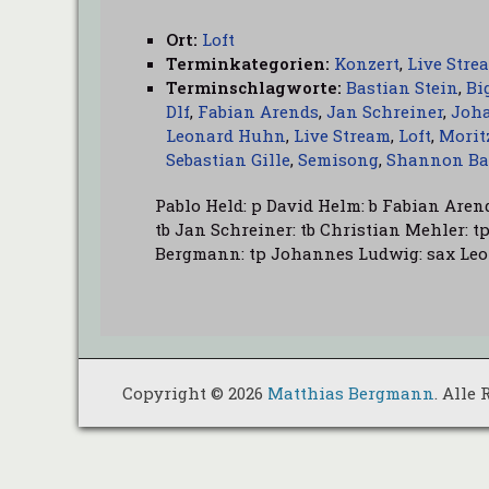
Ort:
Loft
Terminkategorien:
Konzert
,
Live Stre
Terminschlagworte:
Bastian Stein
,
Bi
Dlf
,
Fabian Arends
,
Jan Schreiner
,
Joh
Leonard Huhn
,
Live Stream
,
Loft
,
Morit
Sebastian Gille
,
Semisong
,
Shannon Ba
Pablo Held: p David Helm: b Fabian Aren
tb Jan Schreiner: tb Christian Mehler: 
Bergmann: tp Johannes Ludwig: sax Leo
Copyright © 2026
Matthias Bergmann
. Alle