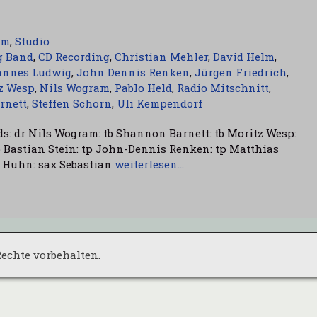
am
,
Studio
g Band
,
CD Recording
,
Christian Mehler
,
David Helm
,
annes Ludwig
,
John Dennis Renken
,
Jürgen Friedrich
,
z Wesp
,
Nils Wogram
,
Pablo Held
,
Radio Mitschnitt
,
rnett
,
Steffen Schorn
,
Uli Kempendorf
ds: dr Nils Wogram: tb Shannon Barnett: tb Moritz Wesp:
tp Bastian Stein: tp John-Dennis Renken: tp Matthias
 Huhn: sax Sebastian
weiterlesen…
 Rechte vorbehalten.