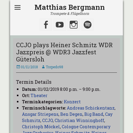
Matthias Bergmann
Trompete & Flügelhorn
Facebook
YouTube
Instagram
Spotify
CCJO plays Heiner Schmitz WDR
Jazzpreis @ WDR3 Jazzfest
Gütersloh
Veröffentlicht
Autor
01/11/2018
Torpedo98
am
Termin Details
Datum:
01/02/2019 8:00 p.m.
–
9:00 p.m.
Ort:
Theater
Terminkategorien:
Konzert
Terminschlagworte:
Andreas Schickentanz
,
Ansgar Striepens
,
Ben Degen
,
Big Band
,
Cay
Schmitz
,
CCJO
,
Christian Winninghoff
,
Christoph Möckel
,
Cologne Contemporary
Jazz Orchestra
,
Heiner Schmitz
,
Heiner