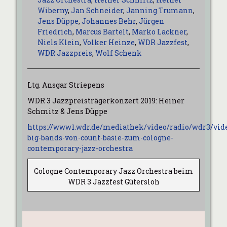
Wiberny
,
Jan Schneider
,
Janning Trumann
,
Jens Düppe
,
Johannes Behr
,
Jürgen
Friedrich
,
Marcus Bartelt
,
Marko Lackner
,
Niels Klein
,
Volker Heinze
,
WDR Jazzfest
,
WDR Jazzpreis
,
Wolf Schenk
Ltg. Ansgar Striepens
WDR 3 Jazzpreisträgerkonzert 2019: Heiner
Schmitz & Jens Düppe
https://www1.wdr.de/mediathek/video/radio/wdr3/vid
big-bands-von-count-basie-zum-cologne-
contemporary-jazz-orchestra
Cologne Contemporary Jazz Orchestra beim
WDR 3 Jazzfest Gütersloh