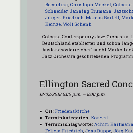
Recording
,
Christoph Möckel
,
Cologne 
Schneider
,
Janning Trumann
,
Jazzsch
Jürgen Friedrich
,
Marcus Bartelt
,
Mark
Heinze
,
Wolf Schenk
Cologne Contemporary Jazz Orchestra L
Deutschland etablierter und schon lange
Auslandsösterreicher“ sucht Marko Lack
Jazz Orchestra geschriebenen Programm
Ellington Sacred Conc
18/03/2018 6:00 p.m.
–
8:00 p.m.
Ort:
Friedenskirche
Terminkategorien:
Konzert
Terminschlagworte:
Achim Hartman
Felicia Friedrich
,
Jens Düppe
,
Jörg Ka