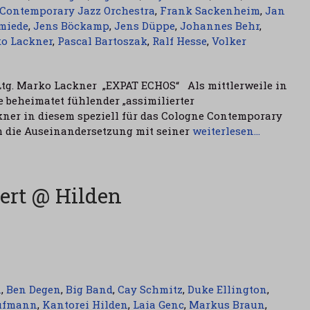
Contemporary Jazz Orchestra
,
Frank Sackenheim
,
Jan
miede
,
Jens Böckamp
,
Jens Düppe
,
Johannes Behr
,
o Lackner
,
Pascal Bartoszak
,
Ralf Hesse
,
Volker
tg. Marko Lackner „EXPAT ECHOS“ Als mittlerweile in
 beheimatet fühlender „assimilierter
ner in diesem speziell für das Cologne Contemporary
 die Auseinandersetzung mit seiner
weiterlesen…
ert @ Hilden
n
,
Ben Degen
,
Big Band
,
Cay Schmitz
,
Duke Ellington
,
ufmann
,
Kantorei Hilden
,
Laia Genc
,
Markus Braun
,