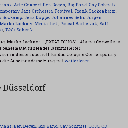
ntanz
,
Arte Concert
,
Ben Degen
,
Big Band
,
Cay Schmitz
,
emporary Jazz Orchestra
,
Festival
,
Frank Sackenheim
,
s Böckamp
,
Jens Düppe
,
Johannes Behr
,
Jürgen
Marko Lackner
,
Mediathek
,
Pascal Bartoszak
,
Ralf
st
,
Wolf Schenk
Ltg. Marko Lackner „EXPAT ECHOS“ Als mittlerweile in
 beheimatet fühlender „assimilierter
ner in diesem speziell für das Cologne Contemporary
m die Auseinandersetzung mit
weiterlesen…
 Düsseldorf
ntanz
,
Ben Degen
,
Big Band
,
Cay Schmitz
,
CCJO
,
CD