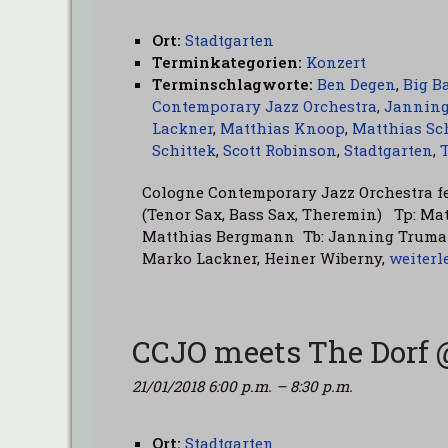
Ort:
Stadtgarten
Terminkategorien:
Konzert
Terminschlagworte:
Ben Degen
,
Big B
Contemporary Jazz Orchestra
,
Jannin
Lackner
,
Matthias Knoop
,
Matthias Sc
Schittek
,
Scott Robinson
,
Stadtgarten
,
Cologne Contemporary Jazz Orchestra feat
(Tenor Sax, Bass Sax, Theremin) Tp: Ma
Matthias Bergmann Tb: Janning Trumann
Marko Lackner, Heiner Wiberny,
weiterl
CCJO meets The Dorf 
21/01/2018 6:00 p.m.
–
8:30 p.m.
Ort:
Stadtgarten