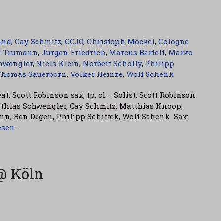
and
,
Cay Schmitz
,
CCJO
,
Christoph Möckel
,
Cologne
g Trumann
,
Jürgen Friedrich
,
Marcus Bartelt
,
Marko
hwengler
,
Niels Klein
,
Norbert Scholly
,
Philipp
Thomas Sauerborn
,
Volker Heinze
,
Wolf Schenk
. Scott Robinson sax, tp, cl – Solist: Scott Robinson
tthias Schwengler, Cay Schmitz, Matthias Knoop,
, Ben Degen, Philipp Schittek, Wolf Schenk Sax:
esen…
@ Köln