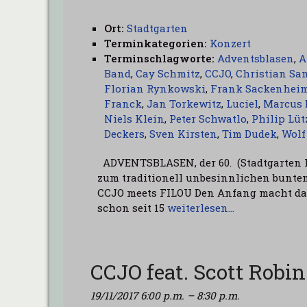
Ort:
Stadtgarten
Terminkategorien:
Konzert
Terminschlagworte:
Adventsblasen
,
A
Band
,
Cay Schmitz
,
CCJO
,
Christian Sa
Florian Rynkowski
,
Frank Sackenhei
Franck
,
Jan Torkewitz
,
Luciel
,
Marcus 
Niels Klein
,
Peter Schwatlo
,
Philip Lüt
Deckers
,
Sven Kirsten
,
Tim Dudek
,
Wolf
ADVENTSBLASEN, der 60. (Stadtgarten 
zum traditionell unbesinnlichen bunte
CCJO meets FILOU Den Anfang macht das 
schon seit 15
weiterlesen…
CCJO feat. Scott Robi
19/11/2017 6:00 p.m.
–
8:30 p.m.