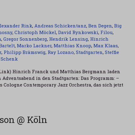
lexander Rink
,
Andreas Schickentanz
,
Ben Degen
,
Big
mosny
,
Christoph Möckel
,
David Rynkowski
,
Filou
,
m
,
Gregor Sonnenberg
,
Hendrik Lensing
,
Hinrich
Bartelt
,
Marko Lackner
,
Matthias Knoop
,
Max Klaas
,
z
,
Philipp Brämswig
,
Ray Lozano
,
Stadtgarten
,
Steffie
 Schenk
Link) Hinrich Franck und Matthias Bergmann laden
n Adventsabend in den Stadtgarten: Das Programm: –
Cologne Contemporary Jazz Orchestra, das sich jetzt
nson @ Köln