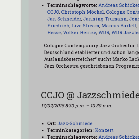
Terminschlagworte:
Andreas Schicke
CCJO
,
Christoph Möckel
,
Cologne Cont
Jan Schneider
,
Janning Trumann
,
Jen
Friedrich
,
Live Stream
,
Marcus Bartelt
,
Hesse
,
Volker Heinze
,
WDR
,
WDR Jazzfe
Cologne Contemporary Jazz Orchestra 
Deutschland etablierter und schon lange
Auslandsösterreicher“ sucht Marko Lack
Jazz Orchestra geschriebenen Program
CCJO @ Jazzschmiede
17/02/2018 8:30 p.m.
–
10:30 p.m.
Ort:
Jazz-Schmiede
Terminkategorien:
Konzert
Terminschlagworte:
Andreas Schicke