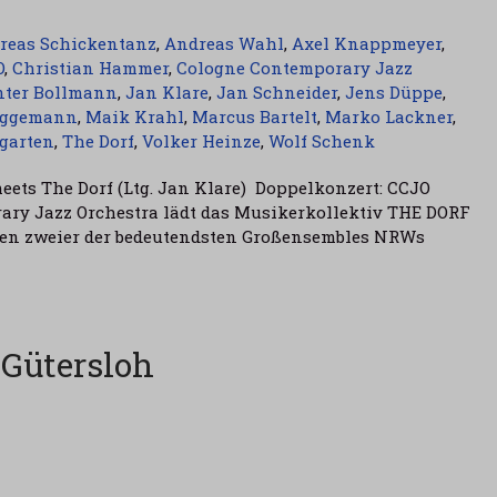
reas Schickentanz
,
Andreas Wahl
,
Axel Knappmeyer
,
O
,
Christian Hammer
,
Cologne Contemporary Jazz
nter Bollmann
,
Jan Klare
,
Jan Schneider
,
Jens Düppe
,
iggemann
,
Maik Krahl
,
Marcus Bartelt
,
Marko Lackner
,
tgarten
,
The Dorf
,
Volker Heinze
,
Wolf Schenk
ets The Dorf (Ltg. Jan Klare) Doppelkonzert: CCJO
ry Jazz Orchestra lädt das Musikerkollektiv THE DORF
ffen zweier der bedeutendsten Großensembles NRWs
Gütersloh