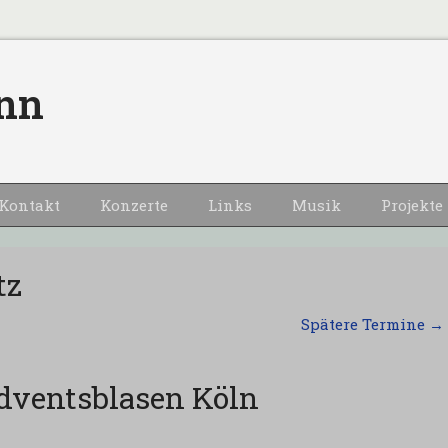
nn
Kontakt
Konzerte
Links
Musik
Projekte
tz
Spätere Termine
→
dventsblasen Köln