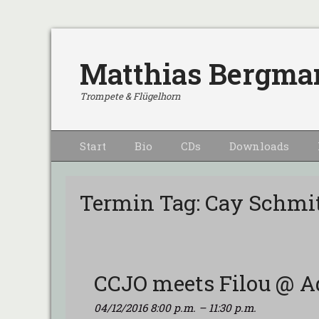
Matthias Bergma
Trompete & Flügelhorn
Primärmenu
Weiter
Start
Bio
CDs
Downloads
zum
Inhalt
Termin Tag:
Cay Schmi
CCJO meets Filou @ A
04/12/2016 8:00 p.m.
–
11:30 p.m.