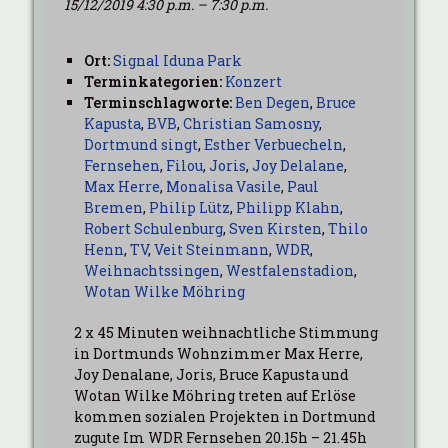
15/12/2019 4:30 p.m.
–
7:30 p.m.
Ort:
Signal Iduna Park
Terminkategorien:
Konzert
Terminschlagworte:
Ben Degen
,
Bruce
Kapusta
,
BVB
,
Christian Samosny
,
Dortmund singt
,
Esther Verbuecheln
,
Fernsehen
,
Filou
,
Joris
,
Joy Delalane
,
Max Herre
,
Monalisa Vasile
,
Paul
Bremen
,
Philip Lütz
,
Philipp Klahn
,
Robert Schulenburg
,
Sven Kirsten
,
Thilo
Henn
,
TV
,
Veit Steinmann
,
WDR
,
Weihnachtssingen
,
Westfalenstadion
,
Wotan Wilke Möhring
2 x 45 Minuten weihnachtliche Stimmung
in Dortmunds Wohnzimmer Max Herre,
Joy Denalane, Joris, Bruce Kapusta und
Wotan Wilke Möhring treten auf Erlöse
kommen sozialen Projekten in Dortmund
zugute Im WDR Fernsehen 20.15h – 21.45h