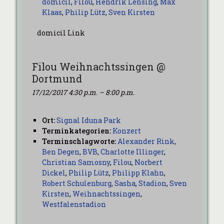
domicil
,
Filou
,
Hendrik Lensing
,
Max
Klaas
,
Philip Lütz
,
Sven Kirsten
domicil Link
Filou Weihnachtssingen @
Dortmund
17/12/2017 4:30 p.m.
–
8:00 p.m.
Ort:
Signal Iduna Park
Terminkategorien:
Konzert
Terminschlagworte:
Alexander Rink
,
Ben Degen
,
BVB
,
Charlotte Illinger
,
Christian Samosny
,
Filou
,
Norbert
Dickel
,
Philip Lütz
,
Philipp Klahn
,
Robert Schulenburg
,
Sasha
,
Stadion
,
Sven
Kirsten
,
Weihnachtssingen
,
Westfalenstadion