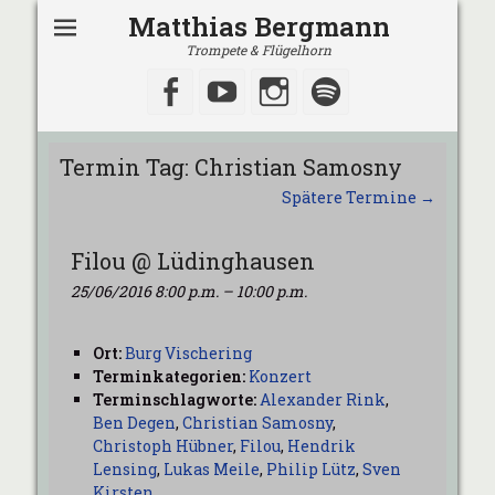
Matthias Bergmann
Trompete & Flügelhorn
Facebook
YouTube
Instagram
Spotify
Termin Tag:
Christian Samosny
Spätere Termine
→
Filou @ Lüdinghausen
25/06/2016 8:00 p.m.
–
10:00 p.m.
Ort:
Burg Vischering
Terminkategorien:
Konzert
Terminschlagworte:
Alexander Rink
,
Ben Degen
,
Christian Samosny
,
Christoph Hübner
,
Filou
,
Hendrik
Lensing
,
Lukas Meile
,
Philip Lütz
,
Sven
Kirsten