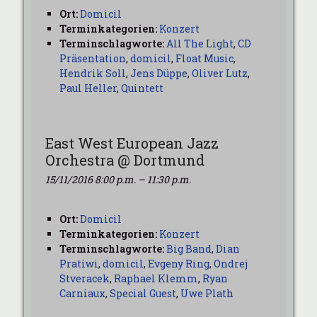
Ort:
Domicil
Terminkategorien:
Konzert
Terminschlagworte:
All The Light
,
CD
Präsentation
,
domicil
,
Float Music
,
Hendrik Soll
,
Jens Düppe
,
Oliver Lutz
,
Paul Heller
,
Quintett
East West European Jazz
Orchestra @ Dortmund
15/11/2016 8:00 p.m.
–
11:30 p.m.
Ort:
Domicil
Terminkategorien:
Konzert
Terminschlagworte:
Big Band
,
Dian
Pratiwi
,
domicil
,
Evgeny Ring
,
Ondrej
Stveracek
,
Raphael Klemm
,
Ryan
Carniaux
,
Special Guest
,
Uwe Plath