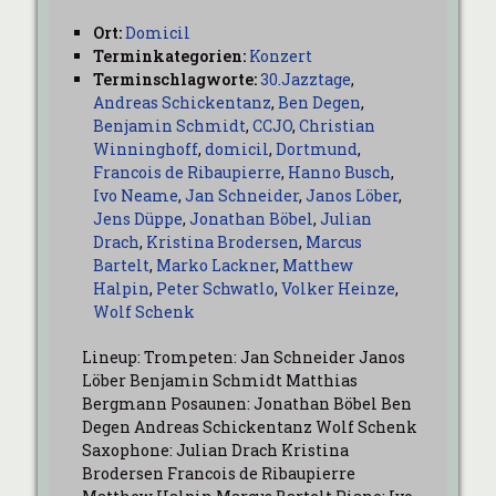
Ort:
Domicil
Terminkategorien:
Konzert
Terminschlagworte:
30.Jazztage
,
Andreas Schickentanz
,
Ben Degen
,
Benjamin Schmidt
,
CCJO
,
Christian
Winninghoff
,
domicil
,
Dortmund
,
Francois de Ribaupierre
,
Hanno Busch
,
Ivo Neame
,
Jan Schneider
,
Janos Löber
,
Jens Düppe
,
Jonathan Böbel
,
Julian
Drach
,
Kristina Brodersen
,
Marcus
Bartelt
,
Marko Lackner
,
Matthew
Halpin
,
Peter Schwatlo
,
Volker Heinze
,
Wolf Schenk
Lineup: Trompeten: Jan Schneider Janos
Löber Benjamin Schmidt Matthias
Bergmann Posaunen: Jonathan Böbel Ben
Degen Andreas Schickentanz Wolf Schenk
Saxophone: Julian Drach Kristina
Brodersen Francois de Ribaupierre