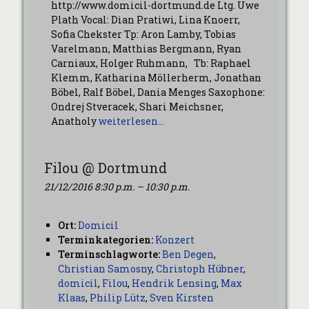
http://www.domicil-dortmund.de Ltg. Uwe
Plath Vocal: Dian Pratiwi, Lina Knoerr,
Sofia Chekster Tp: Aron Lamby, Tobias
Varelmann, Matthias Bergmann, Ryan
Carniaux, Holger Ruhmann, Tb: Raphael
Klemm, Katharina Möllerherm, Jonathan
Böbel, Ralf Böbel, Dania Menges Saxophone:
Ondrej Stveracek, Shari Meichsner,
Anatholy
weiterlesen…
Filou @ Dortmund
21/12/2016 8:30 p.m.
–
10:30 p.m.
Ort:
Domicil
Terminkategorien:
Konzert
Terminschlagworte:
Ben Degen
,
Christian Samosny
,
Christoph Hübner
,
domicil
,
Filou
,
Hendrik Lensing
,
Max
Klaas
,
Philip Lütz
,
Sven Kirsten