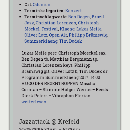
Ort:
Odonien
Terminkategorien:
Konzert
Terminschlagworte:
Ben Degen
,
Brazil
Jazz
,
Christian Lorenzen
,
Christoph
Möckel
,
Festival
,
Klaeng
,
Lukas Meile
,
Oliver Lutz
,
Open Air
,
Philipp Brämswig
,
Summerklaeng
,
Tim Dudek
Lukas Meile perc, Christoph Moeckel sax,
Ben Degen tb, Matthias Bergmann tp,
Christian Lorenzen keys, Philipp
Brämswig git, Oliver Lutz b, Tim Dudek dr
Programm Summerklaeng 2017: 14.00
HUGO DER REGENTROPFEN Mascha
Corman – Stimme Holger Werner– Reeds
Dierk Peters – Vibraphon Florian
weiterlesen…
Jazzattack @ Krefeld
24/05/2018 8:30 p.m.
–
10:30 p.m.