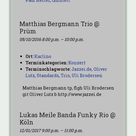
Paul Heller
,
Quintett
Matthias Bergmann Trio @
Prüm
05/10/2016 8:00 p.m.
–
10:00 p.m.
Ort:
Karlino
Terminkategorien:
Konzert
Terminschlagworte:
Jazzei.de
,
Oliver
Lutz
,
Standards
,
Trio
,
Uli Brodersen
Matthias Bergmann tp, flgh Uli Brodersen
git Oliver Lutz b http://www.jazzei.de
Lukas Meile Banda Funky Rio @
Köln
12/01/2017 9:00 p.m.
–
11:00 p.m.