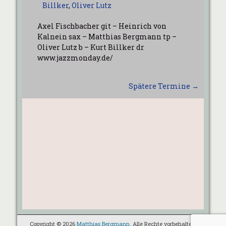
Billker
,
Oliver Lutz
Axel Fischbacher git – Heinrich von
Kalnein sax – Matthias Bergmann tp –
Oliver Lutz b – Kurt Billker dr
www.jazzmonday.de/
Spätere Termine
→
Copyright © 2026
Matthias Bergmann
. Alle Rechte vorbehalten.