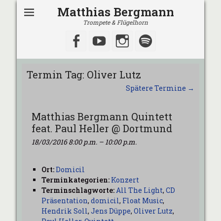
Matthias Bergmann
Trompete & Flügelhorn
Facebook
YouTube
Instagram
Spotify
Termin Tag:
Oliver Lutz
Spätere Termine
→
Matthias Bergmann Quintett
feat. Paul Heller @ Dortmund
18/03/2016 8:00 p.m.
–
10:00 p.m.
Ort:
Domicil
Terminkategorien:
Konzert
Terminschlagworte:
All The Light
,
CD
Präsentation
,
domicil
,
Float Music
,
Hendrik Soll
,
Jens Düppe
,
Oliver Lutz
,