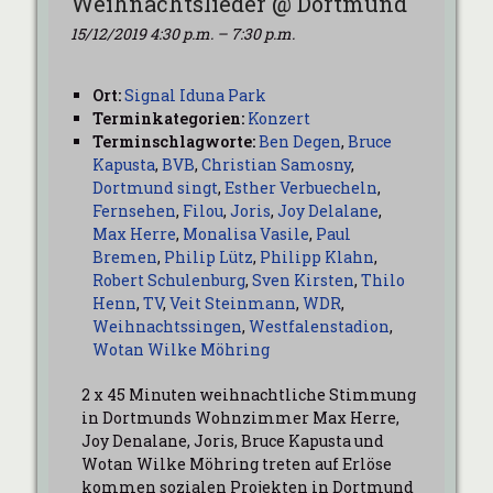
Weihnachtslieder @ Dortmund
15/12/2019 4:30 p.m.
–
7:30 p.m.
Ort:
Signal Iduna Park
Terminkategorien:
Konzert
Terminschlagworte:
Ben Degen
,
Bruce
Kapusta
,
BVB
,
Christian Samosny
,
Dortmund singt
,
Esther Verbuecheln
,
Fernsehen
,
Filou
,
Joris
,
Joy Delalane
,
Max Herre
,
Monalisa Vasile
,
Paul
Bremen
,
Philip Lütz
,
Philipp Klahn
,
Robert Schulenburg
,
Sven Kirsten
,
Thilo
Henn
,
TV
,
Veit Steinmann
,
WDR
,
Weihnachtssingen
,
Westfalenstadion
,
Wotan Wilke Möhring
2 x 45 Minuten weihnachtliche Stimmung
in Dortmunds Wohnzimmer Max Herre,
Joy Denalane, Joris, Bruce Kapusta und
Wotan Wilke Möhring treten auf Erlöse
kommen sozialen Projekten in Dortmund