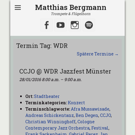
Matthias Bergmann
Trompete & Flügelhorn
Facebook
YouTube
Instagram
Spotify
Termin Tag:
WDR
Spätere Termine
→
CCJO @ WDR Jazzfest Münster
28/01/2016 8:00 a.m.
–
9:00 a.m.
Ort:
Stadtheater
Terminkategorien:
Konzert
Terminschlagworte:
Afra Mussawisade
,
Andreas Schickentanz
,
Ben Degen
,
CCJO
,
Christian Winninghoff
,
Cologne
Contemporary Jazz Orchestra
,
Festival
,
Frank Sackenheim
,
Gabriel Perez
,
Jan