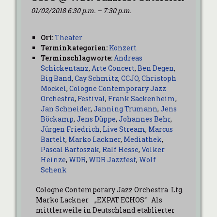
01/02/2018 6:30 p.m.
–
7:30 p.m.
Ort:
Theater
Terminkategorien:
Konzert
Terminschlagworte:
Andreas
Schickentanz
,
Arte Concert
,
Ben Degen
,
Big Band
,
Cay Schmitz
,
CCJO
,
Christoph
Möckel
,
Cologne Contemporary Jazz
Orchestra
,
Festival
,
Frank Sackenheim
,
Jan Schneider
,
Janning Trumann
,
Jens
Böckamp
,
Jens Düppe
,
Johannes Behr
,
Jürgen Friedrich
,
Live Stream
,
Marcus
Bartelt
,
Marko Lackner
,
Mediathek
,
Pascal Bartoszak
,
Ralf Hesse
,
Volker
Heinze
,
WDR
,
WDR Jazzfest
,
Wolf
Schenk
Cologne Contemporary Jazz Orchestra Ltg.
Marko Lackner „EXPAT ECHOS“ Als
mittlerweile in Deutschland etablierter