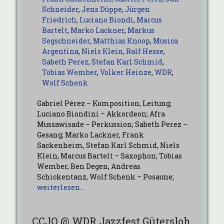
Schneider
,
Jens Düppe
,
Jürgen
Friedrich
,
Luciano Biondi
,
Marcus
Bartelt
,
Marko Lackner
,
Markus
Segschneider
,
Matthias Knoop
,
Musica
Argentina
,
Niels Klein
,
Ralf Hesse
,
Sabeth Perez
,
Stefan Karl Schmid
,
Tobias Wember
,
Volker Heinze
,
WDR
,
Wolf Schenk
Gabriel Pérez – Komposition, Leitung;
Luciano Biondini – Akkordeon; Afra
Mussawisade – Perkussion; Sabeth Perez –
Gesang; Marko Lackner, Frank
Sackenheim, Stefan Karl Schmid, Niels
Klein, Marcus Bartelt – Saxophon; Tobias
Wember, Ben Degen, Andreas
Schickentanz, Wolf Schenk – Posaune;
weiterlesen…
CCJO @ WDR Jazzfest Gütersloh