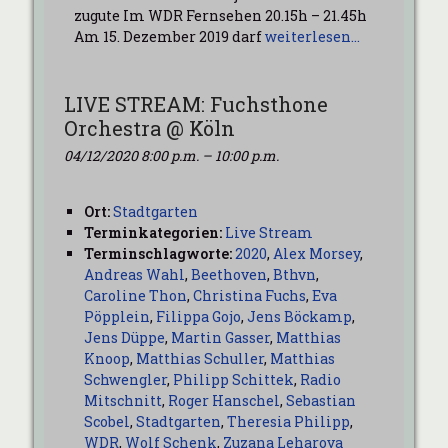
zugute Im WDR Fernsehen 20.15h – 21.45h
Am 15. Dezember 2019 darf
weiterlesen…
LIVE STREAM: Fuchsthone
Orchestra @ Köln
04/12/2020 8:00 p.m.
–
10:00 p.m.
Ort:
Stadtgarten
Terminkategorien:
Live Stream
Terminschlagworte:
2020
,
Alex Morsey
,
Andreas Wahl
,
Beethoven
,
Bthvn
,
Caroline Thon
,
Christina Fuchs
,
Eva
Pöpplein
,
Filippa Gojo
,
Jens Böckamp
,
Jens Düppe
,
Martin Gasser
,
Matthias
Knoop
,
Matthias Schuller
,
Matthias
Schwengler
,
Philipp Schittek
,
Radio
Mitschnitt
,
Roger Hanschel
,
Sebastian
Scobel
,
Stadtgarten
,
Theresia Philipp
,
WDR
,
Wolf Schenk
,
Zuzana Leharova