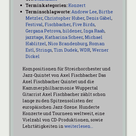
Terminkategorien:
Konzert
Terminschlagworte:
Andrew Lee
,
Birthe
Metzler
,
Christopher Huber
,
Denis Gäbel
,
Festival
,
Fischbacher
,
Five Birds
,
Gergana Petrova
,
hildener
,
Inga Raab
,
jazztage
,
Katharina Scheer
,
Michael
Hablitzel
,
Nico Brandenburg
,
Roman
Estl
,
Strings
,
Tim Dudek
,
WDR
,
Werner
Dickel
Kompositionen für Streichorchester und
Jazz-Quintet von Axel Fischbacher Das
Axel Fischbacher Quintet und die
Kammerphilharmonie Wuppertal
Gitarrist Axel Fischbacher zählt schon
lange zu den Spitzensolisten der
europäischen Jazz-Szene. Hunderte
Konzerte und Tourneen weltweit, eine
Vielzahl von CD-Produktionen, sowie
Lehrtätigkeiten in
weiterlesen…