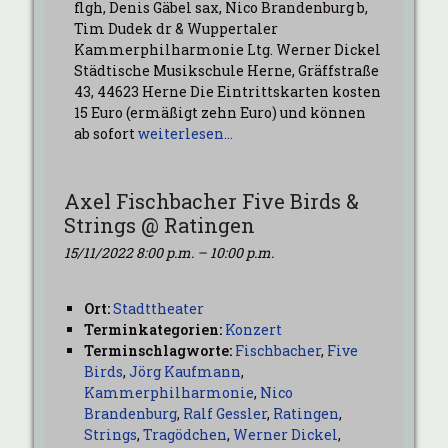
flgh, Denis Gäbel sax, Nico Brandenburg b,
Tim Dudek dr & Wuppertaler
Kammerphilharmonie Ltg. Werner Dickel
Städtische Musikschule Herne, Gräffstraße
43, 44623 Herne Die Eintrittskarten kosten
15 Euro (ermäßigt zehn Euro) und können
ab sofort
weiterlesen…
Axel Fischbacher Five Birds &
Strings @ Ratingen
15/11/2022 8:00 p.m.
–
10:00 p.m.
Ort:
Stadttheater
Terminkategorien:
Konzert
Terminschlagworte:
Fischbacher
,
Five
Birds
,
Jörg Kaufmann
,
Kammerphilharmonie
,
Nico
Brandenburg
,
Ralf Gessler
,
Ratingen
,
Strings
,
Tragödchen
,
Werner Dickel
,