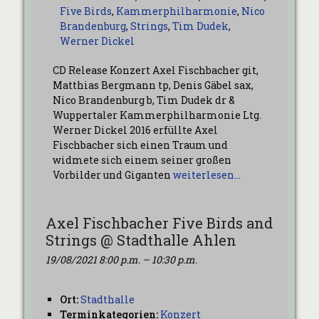
Five Birds
,
Kammerphilharmonie
,
Nico
Brandenburg
,
Strings
,
Tim Dudek
,
Werner Dickel
CD Release Konzert Axel Fischbacher git,
Matthias Bergmann tp, Denis Gäbel sax,
Nico Brandenburg b, Tim Dudek dr &
Wuppertaler Kammerphilharmonie Ltg.
Werner Dickel 2016 erfüllte Axel
Fischbacher sich einen Traum und
widmete sich einem seiner großen
Vorbilder und Giganten
weiterlesen…
Axel Fischbacher Five Birds and
Strings @ Stadthalle Ahlen
19/08/2021 8:00 p.m.
–
10:30 p.m.
Ort:
Stadthalle
Terminkategorien:
Konzert