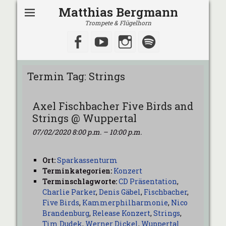
Matthias Bergmann
Trompete & Flügelhorn
Facebook
YouTube
Instagram
Spotify
Termin Tag:
Strings
Axel Fischbacher Five Birds and
Strings @ Wuppertal
07/02/2020 8:00 p.m.
–
10:00 p.m.
Ort:
Sparkassenturm
Terminkategorien:
Konzert
Terminschlagworte:
CD Präsentation
,
Charlie Parker
,
Denis Gäbel
,
Fischbacher
,
Five Birds
,
Kammerphilharmonie
,
Nico
Brandenburg
,
Release Konzert
,
Strings
,
Tim Dudek
,
Werner Dickel
,
Wuppertal