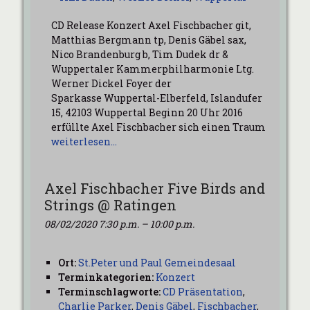
CD Release Konzert Axel Fischbacher git,
Matthias Bergmann tp, Denis Gäbel sax,
Nico Brandenburg b, Tim Dudek dr &
Wuppertaler Kammerphilharmonie Ltg.
Werner Dickel Foyer der
Sparkasse Wuppertal-Elberfeld, Islandufer
15, 42103 Wuppertal Beginn 20 Uhr 2016
erfüllte Axel Fischbacher sich einen Traum
weiterlesen…
Axel Fischbacher Five Birds and
Strings @ Ratingen
08/02/2020 7:30 p.m.
–
10:00 p.m.
Ort:
St.Peter und Paul Gemeindesaal
Terminkategorien:
Konzert
Terminschlagworte:
CD Präsentation
,
Charlie Parker
,
Denis Gäbel
,
Fischbacher
,