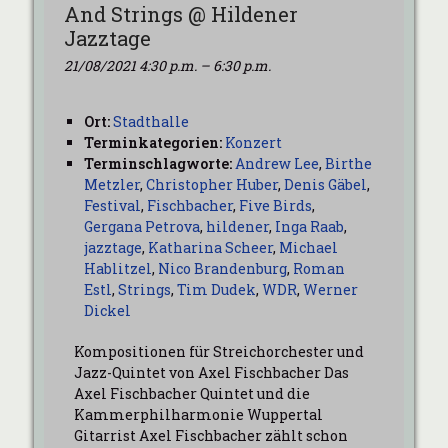
And Strings @ Hildener
Jazztage
21/08/2021 4:30 p.m.
–
6:30 p.m.
Ort:
Stadthalle
Terminkategorien:
Konzert
Terminschlagworte:
Andrew Lee
,
Birthe
Metzler
,
Christopher Huber
,
Denis Gäbel
,
Festival
,
Fischbacher
,
Five Birds
,
Gergana Petrova
,
hildener
,
Inga Raab
,
jazztage
,
Katharina Scheer
,
Michael
Hablitzel
,
Nico Brandenburg
,
Roman
Estl
,
Strings
,
Tim Dudek
,
WDR
,
Werner
Dickel
Kompositionen für Streichorchester und
Jazz-Quintet von Axel Fischbacher Das
Axel Fischbacher Quintet und die
Kammerphilharmonie Wuppertal
Gitarrist Axel Fischbacher zählt schon