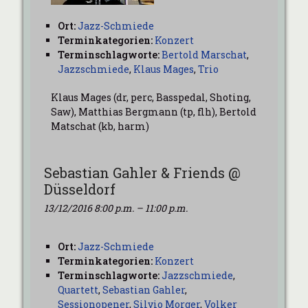
Ort:
Jazz-Schmiede
Terminkategorien:
Konzert
Terminschlagworte:
Bertold Marschat
,
Jazzschmiede
,
Klaus Mages
,
Trio
Klaus Mages (dr, perc, Basspedal, Shoting,
Saw), Matthias Bergmann (tp, flh), Bertold
Matschat (kb, harm)
Sebastian Gahler & Friends @
Düsseldorf
13/12/2016 8:00 p.m.
–
11:00 p.m.
Ort:
Jazz-Schmiede
Terminkategorien:
Konzert
Terminschlagworte:
Jazzschmiede
,
Quartett
,
Sebastian Gahler
,
Sessionopener
,
Silvio Morger
,
Volker