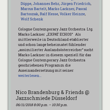
Düppe
,
Johannes Behr
,
Jürgen Friedrich
,
Marcus Bartelt
,
Marko Lackner
,
Pascal
Bartoszak
,
Ralf Hesse
,
Volker Heinze
,
Wolf Schenk
Cologne Contemporary Jazz Orchestra Ltg.
Marko Lackner „EXPAT ECHOS“ Als
mittlerweile in Deutschland etablierter
und schon lange beheimatet fühlender
„assimilierter Auslandsösterreicher“ sucht
Marko Lackner in diesem speziell für das
Cologne Contemporary Jazz Orchestra
geschriebenen Programm die
Auseinandersetzung mit seiner
weiterlesen…
Nico Brandenburg & Friends @
Jazzschmiede Düsseldorf
06/11/2018 8:00 p.m.
–
10:30 p.m.