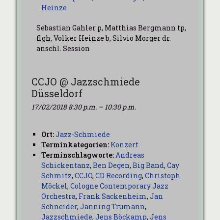
Heinze
Sebastian Gahler p, Matthias Bergmann tp,
flgh, Volker Heinze b, Silvio Morger dr.
anschl. Session
CCJO @ Jazzschmiede
Düsseldorf
17/02/2018 8:30 p.m.
–
10:30 p.m.
Ort:
Jazz-Schmiede
Terminkategorien:
Konzert
Terminschlagworte:
Andreas
Schickentanz
,
Ben Degen
,
Big Band
,
Cay
Schmitz
,
CCJO
,
CD Recording
,
Christoph
Möckel
,
Cologne Contemporary Jazz
Orchestra
,
Frank Sackenheim
,
Jan
Schneider
,
Janning Trumann
,
Jazzschmiede
,
Jens Böckamp
,
Jens