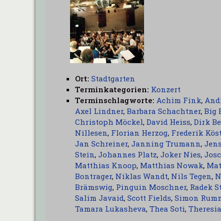
Ort:
Stadtgarten
Terminkategorien:
Konzert
Terminschlagworte:
Achim Fink
,
And
Axel Lindner
,
Barbara Schachtner
,
Big 
Christoph Möckel
,
David Heiss
,
Dirk Be
Nillesen
,
Florian Herzog
,
Frederik Kös
Jan Schreiner
,
Janning Trumann
,
Jen
Stein
,
Johannes Platz
,
Joker Nies
,
Josc
Matthias Knoop
,
Matthias Nowak
,
Mat
Bontrager
,
Niklas Wandt
,
Nils Tegen
,
N
Brämswig
,
Pinguin Moschner
,
Radek S
Salim Javaid
,
Scott Fields
,
Simon Rum
Tamara Lukasheva
,
Thea Soti
,
Theresia