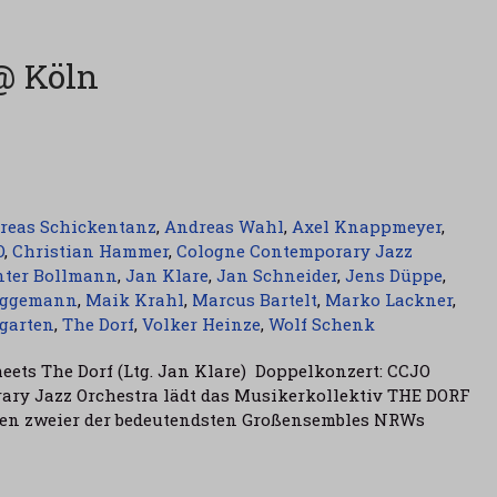
@ Köln
reas Schickentanz
,
Andreas Wahl
,
Axel Knappmeyer
,
O
,
Christian Hammer
,
Cologne Contemporary Jazz
nter Bollmann
,
Jan Klare
,
Jan Schneider
,
Jens Düppe
,
iggemann
,
Maik Krahl
,
Marcus Bartelt
,
Marko Lackner
,
tgarten
,
The Dorf
,
Volker Heinze
,
Wolf Schenk
ets The Dorf (Ltg. Jan Klare) Doppelkonzert: CCJO
ry Jazz Orchestra lädt das Musikerkollektiv THE DORF
ffen zweier der bedeutendsten Großensembles NRWs