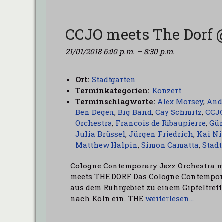
CCJO meets The Dorf 
21/01/2018 6:00 p.m.
–
8:30 p.m.
Ort:
Stadtgarten
Terminkategorien:
Konzert
Terminschlagworte:
Alex Morsey
,
And
Ben Degen
,
Big Band
,
Cay Schmitz
,
CCJ
Orchestra
,
Francois de Ribaupierre
,
Gü
Julia Brüssel
,
Jürgen Friedrich
,
Kai N
Matthew Halpin
,
Simon Camatta
,
Stad
Cologne Contemporary Jazz Orchestra me
meets THE DORF Das Cologne Contempora
aus dem Ruhrgebiet zu einem Gipfeltre
nach Köln ein. THE
weiterlesen…