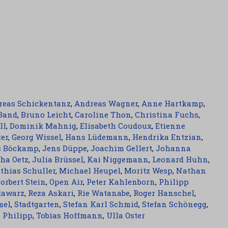
reas Schickentanz
,
Andreas Wagner
,
Anne Hartkamp
,
Band
,
Bruno Leicht
,
Caroline Thon
,
Christina Fuchs
,
ll
,
Dominik Mahnig
,
Elisabeth Coudoux
,
Etienne
ter
,
Georg Wissel
,
Hans Lüdemann
,
Hendrika Entzian
,
s Böckamp
,
Jens Düppe
,
Joachim Gellert
,
Johanna
ha Oetz
,
Julia Brüssel
,
Kai Niggemann
,
Leonard Huhn
,
thias Schuller
,
Michael Heupel
,
Moritz Wesp
,
Nathan
orbert Stein
,
Open Air
,
Peter Kahlenborn
,
Philipp
tawarz
,
Reza Askari
,
Rie Watanabe
,
Roger Hanschel
,
mel
,
Stadtgarten
,
Stefan Karl Schmid
,
Stefan Schönegg
,
 Philipp
,
Tobias Hoffmann
,
Ulla Oster