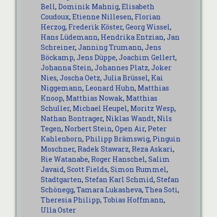
Bell
,
Dominik Mahnig
,
Elisabeth
Coudoux
,
Etienne Nillesen
,
Florian
Herzog
,
Frederik Köster
,
Georg Wissel
,
Hans Lüdemann
,
Hendrika Entzian
,
Jan
Schreiner
,
Janning Trumann
,
Jens
Böckamp
,
Jens Düppe
,
Joachim Gellert
,
Johanna Stein
,
Johannes Platz
,
Joker
Nies
,
Joscha Oetz
,
Julia Brüssel
,
Kai
Niggemann
,
Leonard Huhn
,
Matthias
Knoop
,
Matthias Nowak
,
Matthias
Schuller
,
Michael Heupel
,
Moritz Wesp
,
Nathan Bontrager
,
Niklas Wandt
,
Nils
Tegen
,
Norbert Stein
,
Open Air
,
Peter
Kahlenborn
,
Philipp Brämswig
,
Pinguin
Moschner
,
Radek Stawarz
,
Reza Askari
,
Rie Watanabe
,
Roger Hanschel
,
Salim
Javaid
,
Scott Fields
,
Simon Rummel
,
Stadtgarten
,
Stefan Karl Schmid
,
Stefan
Schönegg
,
Tamara Lukasheva
,
Thea Soti
,
Theresia Philipp
,
Tobias Hoffmann
,
Ulla Oster