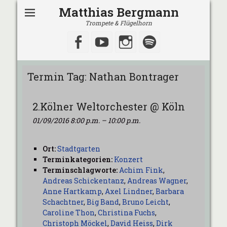
Matthias Bergmann
Trompete & Flügelhorn
Facebook
YouTube
Instagram
Spotify
Termin Tag:
Nathan Bontrager
2.Kölner Weltorchester @ Köln
01/09/2016 8:00 p.m.
–
10:00 p.m.
Ort:
Stadtgarten
Terminkategorien:
Konzert
Terminschlagworte:
Achim Fink
,
Andreas Schickentanz
,
Andreas Wagner
,
Anne Hartkamp
,
Axel Lindner
,
Barbara
Schachtner
,
Big Band
,
Bruno Leicht
,
Caroline Thon
,
Christina Fuchs
,
Christoph Möckel
,
David Heiss
,
Dirk