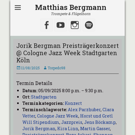
Matthias Bergmann
Trompete & Flügelhorn
Facebook
YouTube
Instagram
Spotify
Jorik Bergman Preisträgerkonzert
@ Cologne Jazz Week Stadtgarten
Köln
Veröffentlicht
Autor
11/08/2025
Torpedo98
am
Termin Details
Datum:
05/09/2025 8:00 p.m.
–
9:30 p.m.
Ort:
Stadtgarten
Terminkategorien:
Konzert
Terminschlagworte:
Alex Parzhuber
,
Clara
Vetter
,
Cologne Jazz Week
,
Horst und Gretl
Will Stipendium
,
Jazzpreis
,
Jens Böckamp
,
Jorik Bergman
,
Kira Linn
,
Martin Gasser
,
Preisträgerkonzert
,
Reza Askari
,
Shannon