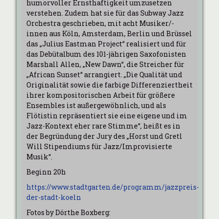
humorvoller Ernsthaftigkeit umzusetzen
verstehen. Zudem hat sie für das Subway Jazz
Orchestra geschrieben, mit acht Musiker/-
innen aus Köln, Amsterdam, Berlin und Brüssel
das „Julius Eastman Project“ realisiert und für
das Debütalbum des 101-jährigen Saxofonisten
Marshall Allen, „New Dawn“, die Streicher für
„African Sunset“ arrangiert. „Die Qualität und
Originalität sowie die farbige Differenziertheit
ihrer kompositorischen Arbeit für größere
Ensembles ist außergewöhnlich, und als
Flötistin repräsentiert sie eine eigene und im
Jazz-Kontext eher rare Stimme“, heißt es in
der Begründung der Jury des „Horst und Gretl
Will Stipendiums für Jazz/Improvisierte
Musik“.
Beginn 20h
https://www.stadtgarten.de/programm/jazzpreis-
der-stadt-koeln
Fotos by Dörthe Boxberg: