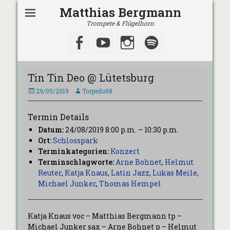
Matthias Bergmann
Trompete & Flügelhorn
Facebook
YouTube
Instagram
Spotify
Tin Tin Deo @ Lütetsburg
Veröffentlicht
Autor
29/05/2019
Torpedo98
am
Termin Details
Datum:
24/08/2019 8:00 p.m.
–
10:30 p.m.
Ort:
Schlosspark
Terminkategorien:
Konzert
Terminschlagworte:
Arne Bohnet
,
Helmut
Reuter
,
Katja Knaus
,
Latin Jazz
,
Lukas Meile
,
Michael Junker
,
Thomas Hempel
Katja Knaus voc – Matthias Bergmann tp –
Michael Junker sax – Arne Bohnet p – Helmut